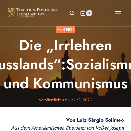
Zum
Inhalt
0
springen
MANIFEST
Die „Irrlehren
usslands“:Sozialism
und Kommunismus
Veröffentlicht am
Juni 29, 2020
Von Luiz Sérgio Solimeo
Aus dem Amerikanischen übersetzt von Volker Joseph