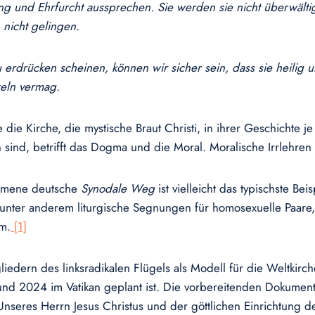
ung und Ehrfurcht aussprechen. Sie werden sie nicht überwält
 nicht gelingen.
 erdrücken scheinen, können wir sicher sein, dass sie heilig
keln vermag.
 die Kirche, die mystische Braut Christi, in ihrer Geschichte j
 sind, betrifft das Dogma und die Moral. Moralische Irrlehr
mmene deutsche
Synodale Weg
ist vielleicht das typischste Be
 unter anderem liturgische Segnungen für homosexuelle Paare
um.
[1]
iedern des linksradikalen Flügels als Modell für die Weltkirc
nd 2024 im Vatikan geplant ist. Die vorbereitenden Dokumente f
Unseres Herrn Jesus Christus und der göttlichen Einrichtung d