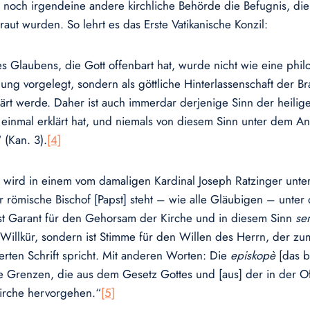
e noch irgendeine andere kirchliche Behörde die Befugnis, die
traut wurden. So lehrt es das Erste Vatikanische Konzil:
s Glaubens, die Gott offenbart hat, wurde nicht wie eine phi
ng vorgelegt, sondern als göttliche Hinterlassenschaft der Brau
lärt werde. Daher ist auch immerdar derjenige Sinn der heilig
 einmal erklärt hat, und niemals von diesem Sinn unter dem 
(Kan. 3).
[4]
n wird in einem vom damaligen Kardinal Joseph Ratzinger un
er römische Bischof [Papst] steht – wie alle Gläubigen – unte
st Garant für den Gehorsam der Kirche und in diesem Sinn
se
Willkür, sondern ist Stimme für den Willen des Herrn, der z
ierten Schrift spricht. Mit anderen Worten: Die
episkopè
[das b
ie Grenzen, die aus dem Gesetz Gottes und [aus] der in der O
Kirche hervorgehen.“
[5]