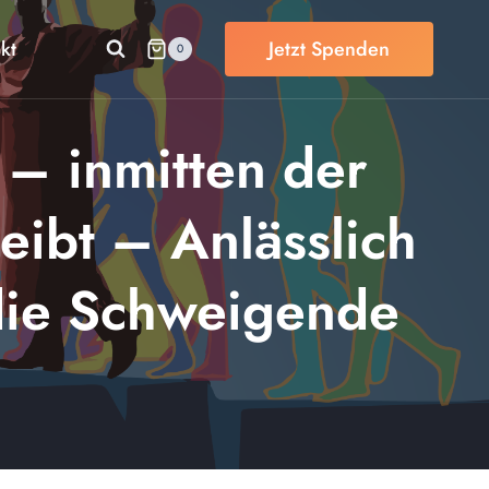
kt
Jetzt Spenden
0
– inmitten der
ibt – Anlässlich
 die Schweigende