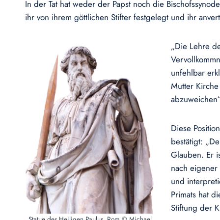
In der Tat hat weder der Papst noch die Bischofssynod
ihr von ihrem göttlichen Stifter festgelegt und ihr anver
„Die Lehre de
Vervollkommnu
unfehlbar erk
Mutter Kirche
abzuweichen“ 
Diese Positio
bestätigt: „D
Glauben. Er i
nach eigener 
und interpret
Primats hat d
Stiftung der 
Statue des Heiligen Paulus, Rom © Michael