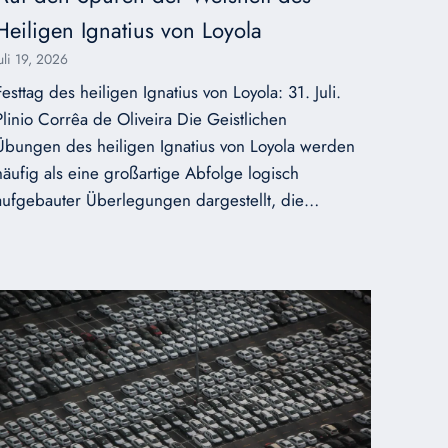
Heiligen Ignatius von Loyola
Juli 19, 2026
Festtag des heiligen Ignatius von Loyola: 31. Juli.
Plinio Corrêa de Oliveira Die Geistlichen
Übungen des heiligen Ignatius von Loyola werden
häufig als eine großartige Abfolge logisch
aufgebauter Überlegungen dargestellt, die…