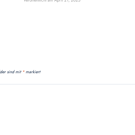
Veröffentlicht am
April 21, 2025
lder sind mit
*
markiert