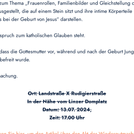
um Thema „Frauenrollen, Familienbilder und Gleichstellung 
gestellt, die auf einem Stein sitzt und ihre intime Körperteil
s bei der Geburt von Jesus“ darstellen.
erspruch zum katholischen Glauben steht.
dass die Gottesmutter vor, während und nach der Geburt Jungfr
befreit wurde.
machung.
Ort: Landstraße X Rudigierstraße
In der Nähe vom Linzer Domplatz
Datum: 13.07. 2024,
Zeit: 17.00 Uhr
cken Sie hier, um den Artikel über den Akt der Wiedergutmach