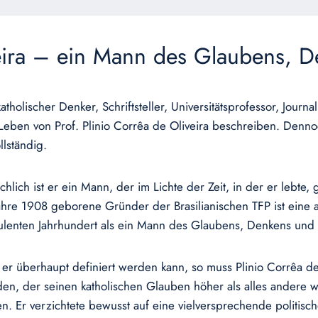
veira – ein Mann des Glaubens, D
katholischer Denker, Schriftsteller, Universitätsprofessor, Jou
Leben von Prof. Plinio Corrêa de Oliveira beschreiben. Denn
llständig.
ächlich ist er ein Mann, der im Lichte der Zeit, in der er lebte
ahre 1908 geborene Gründer der Brasilianischen TFP ist eine a
ulenten Jahrhundert als ein Mann des Glaubens, Denkens und 
s er überhaupt definiert werden kann, so muss Plinio Corrêa de
en, der seinen katholischen Glauben höher als alles andere 
n. Er verzichtete bewusst auf eine vielversprechende politische