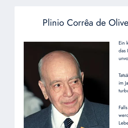
Plinio Corrêa de Oli
Ein 
das 
unvo
Tats
im J
turb
Fall
werd
Lebe