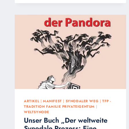
TFP
STUDENTENAKTION
–
MANIFEST
FÜR
DIE
BUNDESTAGSWAHL
AM
23.
FEBRUAR
2025
ARTIKEL
|
MANIFEST
|
SYNODALER WEG
|
TFP -
TRADITION FAMILIE PRIVATEIGENTUM
|
WELTSYNODE
Unser Buch „Der weltweite
Synodale Prozess: Eine