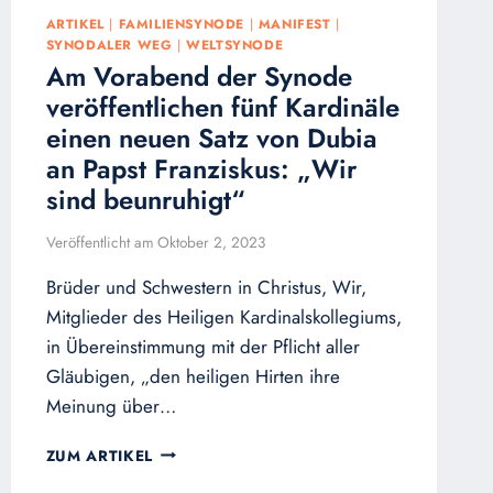
ARTIKEL
|
FAMILIENSYNODE
|
MANIFEST
|
SYNODALER WEG
|
WELTSYNODE
Am Vorabend der Synode
veröffentlichen fünf Kardinäle
einen neuen Satz von Dubia
an Papst Franziskus: „Wir
sind beunruhigt“
Veröffentlicht am
Oktober 2, 2023
Brüder und Schwestern in Christus, Wir,
Mitglieder des Heiligen Kardinalskollegiums,
in Übereinstimmung mit der Pflicht aller
Gläubigen, „den heiligen Hirten ihre
Meinung über…
AM
ZUM ARTIKEL
VORABEND