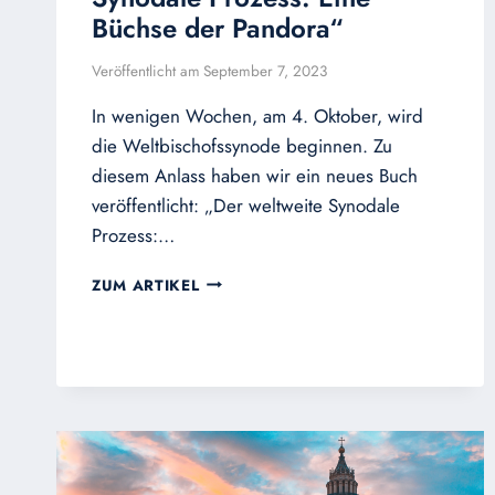
Büchse der Pandora“
Veröffentlicht am
September 7, 2023
In wenigen Wochen, am 4. Oktober, wird
die Weltbischofssynode beginnen. Zu
diesem Anlass haben wir ein neues Buch
veröffentlicht: „Der weltweite Synodale
Prozess:…
UNSER
ZUM ARTIKEL
BUCH
„DER
WELTWEITE
SYNODALE
PROZESS:
EINE
BÜCHSE
DER
PANDORA“