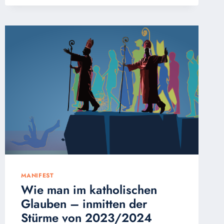
DER
SYNODE
VERÖFFENTLICHEN
FÜNF
KARDINÄLE
EINEN
NEUEN
SATZ
VON
DUBIA
AN
PAPST
FRANZISKUS:
„WIR
SIND
BEUNRUHIGT“
MANIFEST
Wie man im katholischen
Glauben – inmitten der
Stürme von 2023/2024