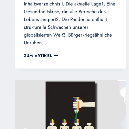
Inhaltsverzeichnis I. Die aktuelle Lage1. Eine
Gesundheitskrise, die alle Bereiche des
Lebens tangiert2. Die Pandemie enthüllt
strukturelle Schwächen unserer
globalisierten Welt3. Bürgerkriegsähnliche
Unruhen…
EIN
ZUM ARTIKEL
DRINGENDER
APPELL,
WIDERSTAND
ZU
LEISTEN
GEGEN
DEN
VERRAT
UND
DEN
VERDERB
DES