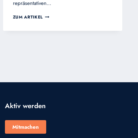
repräsentativen…
KOMMUNISMUS
ZUM ARTIKEL
UND
ANTIKOMMUNISMUS
AN
DER
SCHWELLE
DES
LETZTEN
JAHRZEHNTES
DIESES
JAHRTAUSENDS
Aktiv werden
Mitmachen