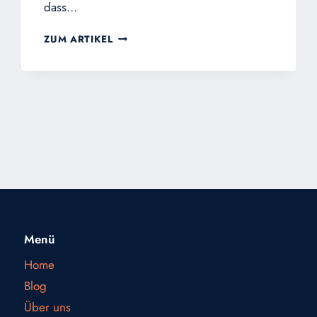
dass…
IM
ZUM ARTIKEL
GESPRÄCH
MIT
DEM
MANN
AUF
DER
STRASSE: I
ST D
ER K
OMMUNISMUS T
OT? U
ND W
AS I
Menü
ST M
IT D
Home
EM A
Blog
NTIKOMMUNISMUS?
Über uns