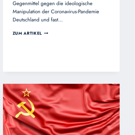
Gegenmittel gegen die ideologische
Manipulation der Coronavirus-Pandemie
Deutschland und fast…
ACHTUNG!
ZUM ARTIKEL
EIN
VIRUS
BEDROHT
DIE
ZUKUNFT
DER
WELT
UND
DER
CHRISTLICHEN
ZIVILISATION!