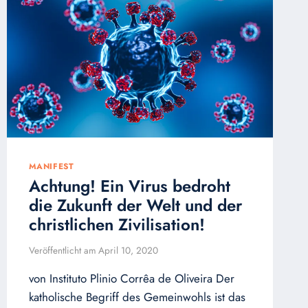
STÜRME
VON
2023/2024
STANDHAFT
BLEIBT
–
ANLÄSSLICH
DER
BISCHOFSSYNODE,
EIN
AUFRUF
MANIFEST
AN
Achtung! Ein Virus bedroht
DIE
die Zukunft der Welt und der
SCHWEIGENDE
KIRCHE
christlichen Zivilisation!
Veröffentlicht am
April 10, 2020
von Instituto Plinio Corrêa de Oliveira Der
katholische Begriff des Gemeinwohls ist das