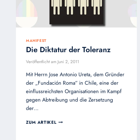
WESTENS,
DER
BLUME
DER
CHRISTLICHEN
ZIVILISATION
MANIFEST
Die Diktatur der Toleranz
Veröffentlicht am
Juni 2, 2011
Mit Herrn Jose Antonio Ureta, dem Gründer
der „Fundación Roma“ in Chile, eine der
einflussreichsten Organisationen im Kampf
gegen Abtreibung und die Zersetzung
der…
DIE
ZUM ARTIKEL
DIKTATUR
DER