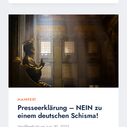
DER
FÜNF
KARDINÄLE/AUF
DEUTSCH:
VATIKAN-
ANTWORT
AUF
DUBIA
VOM
JULI
23
MANIFEST
Presseerklärung – NEIN zu
einem deutschen Schisma!
Veröffentlicht am
Juni 30, 2023