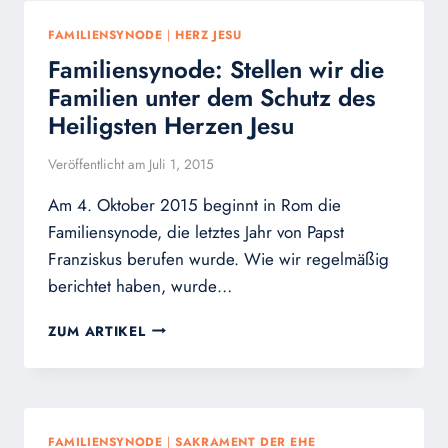
VERÖFFENTLICHEN
FÜNF
FAMILIENSYNODE
|
HERZ JESU
KARDINÄLE
Familiensynode: Stellen wir die
EINEN
NEUEN
Familien unter dem Schutz des
SATZ
Heiligsten Herzen Jesu
VON
DUBIA
Veröffentlicht am
Juli 1, 2015
AN
PAPST
Am 4. Oktober 2015 beginnt in Rom die
FRANZISKUS:
Familiensynode, die letztes Jahr von Papst
„WIR
SIND
Franziskus berufen wurde. Wie wir regelmäßig
BEUNRUHIGT“
berichtet haben, wurde…
FAMILIENSYNODE:
ZUM ARTIKEL
STELLEN
WIR
DIE
FAMILIEN
UNTER
FAMILIENSYNODE
|
SAKRAMENT DER EHE