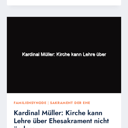
BISCHOF
BODE
VERSPRICHT
SACHEN,
DIE
ER
GAR
NICHT
HALTEN
KANN
FAMILIENSYNODE
|
SAKRAMENT DER EHE
Kardinal Müller: Kirche kann
Lehre über Ehesakrament nicht