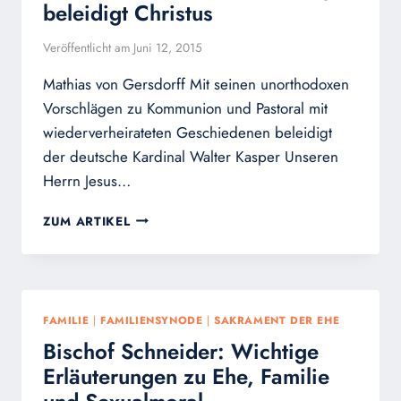
IDEOLOGIEN
beleidigt Christus
ANGEGRIFFEN
WIRD
Veröffentlicht am
Juni 12, 2015
Mathias von Gersdorff Mit seinen unorthodoxen
Vorschlägen zu Kommunion und Pastoral mit
wiederverheirateten Geschiedenen beleidigt
der deutsche Kardinal Walter Kasper Unseren
Herrn Jesus…
KARDINAL
ZUM ARTIKEL
SARAH:
KARDINAL
KASPER
BELEIDIGT
CHRISTUS
FAMILIE
|
FAMILIENSYNODE
|
SAKRAMENT DER EHE
Bischof Schneider: Wichtige
Erläuterungen zu Ehe, Familie