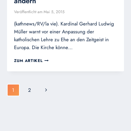
ändern
Veröffentlicht am
Mai 5, 2015
(kathnews/RV/la vie). Kardinal Gerhard Ludwig
Müller warnt vor einer Anpassung der
katholischen Lehre zu Ehe an den Zeitgeist in
Europa. Die Kirche könne…
KARDINAL
ZUM ARTIKEL
MÜLLER:
KIRCHE
KANN
LEHRE
Seitennavigation
Nächste
1
2
ÜBER
EHESAKRAMENT
Seite
NICHT
ÄNDERN