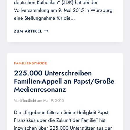
deutschen Katholiken“ (ZDK) hat bei der
Vollversammlung am 9. Mai 2015 in Würzburg
eine Stellungnahme für die…
ZDK
ZUM ARTIKEL
BRICHT
ENDGÜLTIG
MIT
KATHOLISCHEM
VERSTÄNDNIS
FAMILIENSYNODE
VON
225.000 Unterschreiben
EHE
UND
Familien-Appell an Papst/Große
SEXUALITÄT
Medienresonanz
Veröffentlicht am
Mai 9, 2015
Die „Ergebene Bitte an Seine Heiligkeit Papst
Franziskus über die Zukunft der Familie“ hat
inzwischen über 225.000 Unterstützer aus der