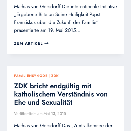
Mathias von Gersdorff Die internationale Initiative
„Ergebene Bitte an Seine Heiligkeit Papst
Franziskus über die Zukunft der Familie“
präsentierte am 19. Mai 2015…
„VORRANGIGE
ZUM ARTIKEL
OPTION
FÜR
DIE
FAMILIE“
–
FAMILIENSYNODE
|
ZDK
BUCH
ZDK bricht endgültig mit
ZUR
FAMILIEN
katholischem Verständnis von
SYNODE
Ehe und Sexualität
LANCIERT
Veröffentlicht am
Mai 13, 2015
Mathias von Gersdorff Das „Zentralkomitee der