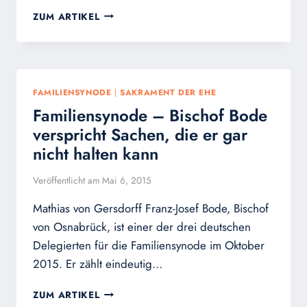
VIER
ZUM ARTIKEL
NEUE
BÜCHER
IN
DEUTSCHLAND,
DIE
FAMILIENSYNODE
|
SAKRAMENT DER EHE
KARDINAL
Familiensynode – Bischof Bode
WALTER
KASPER
verspricht Sachen, die er gar
WIDERSPRECHEN
nicht halten kann
Veröffentlicht am
Mai 6, 2015
Mathias von Gersdorff Franz-Josef Bode, Bischof
von Osnabrück, ist einer der drei deutschen
Delegierten für die Familiensynode im Oktober
2015. Er zählt eindeutig…
FAMILIENSYNODE
ZUM ARTIKEL
–