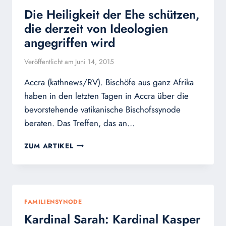
DEM
Die Heiligkeit der Ehe schützen,
SCHUTZ
DES
die derzeit von Ideologien
HEILIGSTEN
angegriffen wird
HERZEN
JESU
Veröffentlicht am
Juni 14, 2015
Accra (kathnews/RV). Bischöfe aus ganz Afrika
haben in den letzten Tagen in Accra über die
bevorstehende vatikanische Bischofssynode
beraten. Das Treffen, das an…
DIE
ZUM ARTIKEL
HEILIGKEIT
DER
EHE
SCHÜTZEN,
DIE
FAMILIENSYNODE
DERZEIT
Kardinal Sarah: Kardinal Kasper
VON