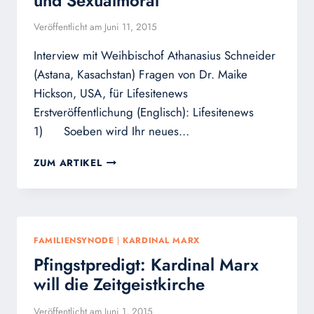
und Sexualmoral
Veröffentlicht am
Juni 11, 2015
Interview mit Weihbischof Athanasius Schneider
(Astana, Kasachstan) Fragen von Dr. Maike
Hickson, USA, für Lifesitenews
Erstveröffentlichung (Englisch): Lifesitenews
1) Soeben wird Ihr neues…
BISCHOF
ZUM ARTIKEL
SCHNEIDER:
WICHTIGE
ERLÄUTERUNGEN
ZU
EHE,
FAMILIENSYNODE
|
KARDINAL MARX
FAMILIE
Pfingstpredigt: Kardinal Marx
UND
SEXUALMORAL
will die Zeitgeistkirche
Veröffentlicht am
Juni 1, 2015