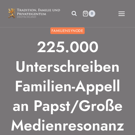
Zum
Inhalt
0
springen
FAMILIENSYNODE
225.000
Unterschreiben
Familien-Appell
an Papst/Große
Medienresonanz