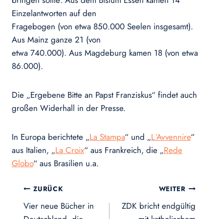
bringen sollte: Aus dem Bistum Essen kamen 14
Einzelantworten auf den
Fragebogen (von etwa 850.000 Seelen insgesamt).
Aus Mainz ganze 21 (von
etwa 740.000). Aus Magdeburg kamen 18 (von etwa
86.000).
Die „Ergebene Bitte an Papst Franziskus“ findet auch
großen Widerhall in der Presse.
In Europa berichtete „
La Stampa
“ und „
L´Avvennire
“
aus Italien, „
La Croix
“ aus Frankreich, die „
Rede
Globo
“ aus Brasilien u.a.
Beitragsnavigation
ZURÜCK
WEITER
Vier neue Bücher in
ZDK bricht endgültig
Deutschland, die
mit katholischem