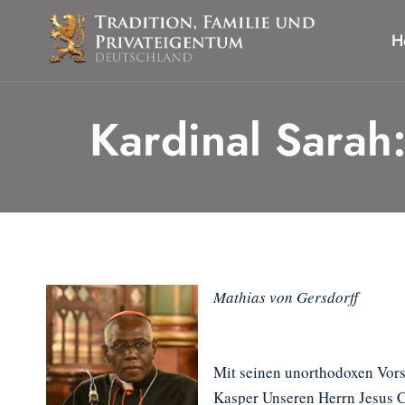
Zum
Inhalt
H
springen
Kardinal Sarah:
Mathias von Gersdorff
Mit seinen unorthodoxen Vors
Kasper Unseren Herrn Jesus C