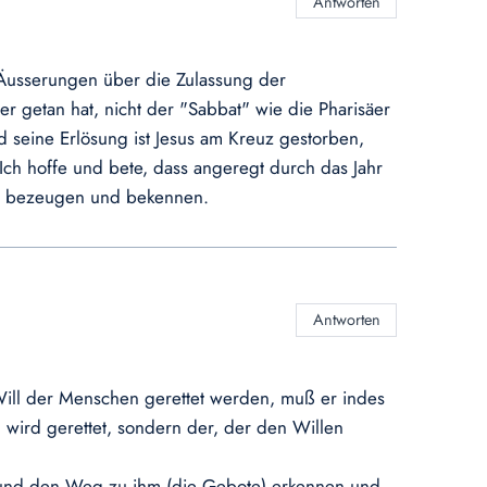
Antworten
en Äusserungen über die Zulassung der
r getan hat, nicht der "Sabbat" wie die Pharisäer
 seine Erlösung ist Jesus am Kreuz gestorben,
 Ich hoffe und bete, dass angeregt durch das Jahr
at, bezeugen und bekennen.
Antworten
 Will der Menschen gerettet werden, muß er indes
wird gerettet, sondern der, der den Willen
hn und den Weg zu ihm (die Gebote) erkennen und