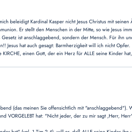
 mich beleidigt Kardinal Kasper nicht Jesus Christus mit sein
nion. Er stellt den Menschen in der Mitte, so wie Jesus imme
s Gesetz ist anschlaggebend, sondern der Mensch. Für ihn und
n!! Jesus hat auch gesagt: Barmherzigkeit will ich nicht Opfer.
te KIRCHE, einen Gott, der ein Herz für ALLE seine Kinder h
gebend (das meinen Sie offensichtlich mit "anschlaggebend").
d VORGELEBT hat: "Nicht jeder, der zu mir sagt ,Herr, Herr' 
er hat" (vgl. 1 Tim 2,4), will er, daß ALLE seine Kinder i