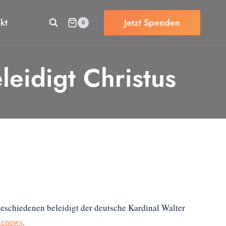
kt
Jetzt Spenden
0
leidigt Christus
schiedenen beleidigt der deutsche Kardinal Walter
itenews
.