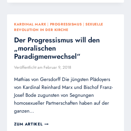
KATHOLISCHER
KIRCHE
DEUTSCHLANDS
BEINHALTET
KARDINAL MARX
|
PROGRESSISMUS
|
SEXUELLE
WEITGEHENDE
REVOLUTION IN DER KIRCHE
IMPLIKATIONEN
Der Progressismus will den
„moralischen
Paradigmenwechsel“
Veröffentlicht am
Februar 9, 2018
Mathias von Gersdorff Die jüngsten Plädoyers
von Kardinal Reinhard Marx und Bischof Franz-
Josef Bode zugunsten von Segnungen
homosexueller Partnerschaften haben auf der
ganzen…
DER
ZUM ARTIKEL
PROGRESSISMUS