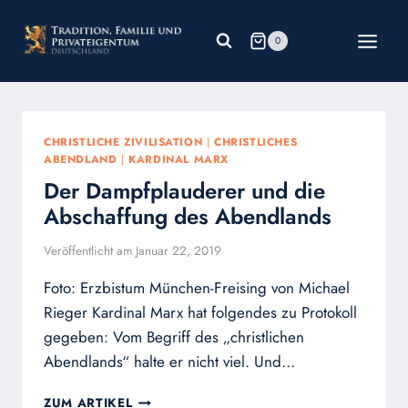
Zum
Inhalt
0
springen
CHRISTLICHE ZIVILISATION
|
CHRISTLICHES
ABENDLAND
|
KARDINAL MARX
Der Dampfplauderer und die
Abschaffung des Abendlands
Veröffentlicht am
Januar 22, 2019
Foto: Erzbistum München-Freising von Michael
Rieger Kardinal Marx hat folgendes zu Protokoll
gegeben: Vom Begriff des „christlichen
Abendlands“ halte er nicht viel. Und…
DER
ZUM ARTIKEL