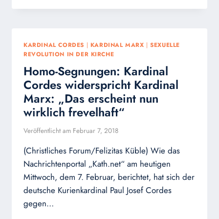
VON
PHILADELPHIA
TADELT
KARDINAL
KARDINAL CORDES
|
KARDINAL MARX
|
SEXUELLE
MARX
REVOLUTION IN DER KIRCHE
WEGEN
Homo-Segnungen: Kardinal
HOMO-
SEGNUNGEN
Cordes widerspricht Kardinal
Marx: „Das erscheint nun
wirklich frevelhaft“
Veröffentlicht am
Februar 7, 2018
(Christliches Forum/Felizitas Küble) Wie das
Nachrichtenportal „Kath.net“ am heutigen
Mittwoch, dem 7. Februar, berichtet, hat sich der
deutsche Kurienkardinal Paul Josef Cordes
gegen…