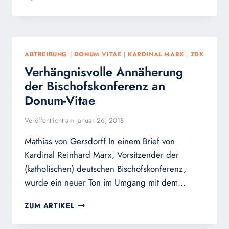
FÜR
HOMO-
PAARE:
KARDINAL
MARX
ABTREIBUNG
|
DONUM VITAE
|
KARDINAL MARX
|
ZDK
UND
Verhängnisvolle Annäherung
BISCHOF
BODE
der Bischofskonferenz an
FOLGEN
Donum-Vitae
DER
SEXUELLEN
Veröffentlicht am
Januar 26, 2018
REVOLUTION
Mathias von Gersdorff In einem Brief von
Kardinal Reinhard Marx, Vorsitzender der
(katholischen) deutschen Bischofskonferenz,
wurde ein neuer Ton im Umgang mit dem…
VERHÄNGNISVOLLE
ZUM ARTIKEL
ANNÄHERUNG
DER