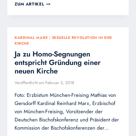
HOMO-
ZUM ARTIKEL
SEGNUNGEN:
KARDINAL
CORDES
WIDERSPRICHT
KARDINAL
KARDINAL MARX
|
SEXUELLE REVOLUTION IN DER
MARX:
KIRCHE
„DAS
Ja zu Homo-Segnungen
ERSCHEINT
NUN
entspricht Gründung einer
WIRKLICH
neuen Kirche
FREVELHAFT“
Veröffentlicht am
Februar 5, 2018
Foto: Erzbistum München-Freising Mathias von
Gersdorff Kardinal Reinhard Marx, Erzbischof
von München-Freising, Vorsitzender der
Deutschen Bischofskonferenz und Präsident der
Kommission der Bischofskonferenzen der…