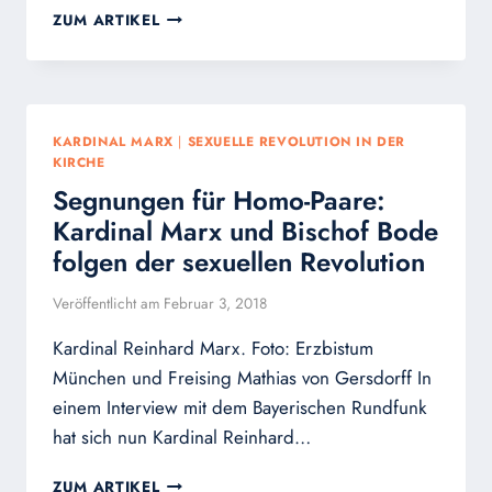
JA
ZUM ARTIKEL
ZU
HOMO-
SEGNUNGEN
ENTSPRICHT
GRÜNDUNG
KARDINAL MARX
|
SEXUELLE REVOLUTION IN DER
EINER
KIRCHE
NEUEN
Segnungen für Homo-Paare:
KIRCHE
Kardinal Marx und Bischof Bode
folgen der sexuellen Revolution
Veröffentlicht am
Februar 3, 2018
Kardinal Reinhard Marx. Foto: Erzbistum
München und Freising Mathias von Gersdorff In
einem Interview mit dem Bayerischen Rundfunk
hat sich nun Kardinal Reinhard…
SEGNUNGEN
ZUM ARTIKEL