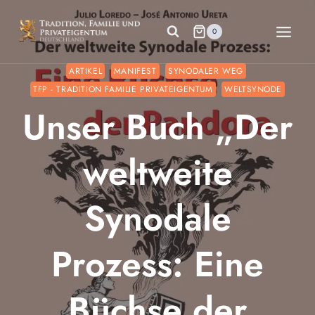
Zum
Inhalt
0
springen
ARTIKEL
MANIFEST
SYNODALER WEG
TFP - TRADITION FAMILIE PRIVATEIGENTUM
WELTSYNODE
Unser Buch „Der
weltweite
Synodale
Prozess: Eine
Büchse der