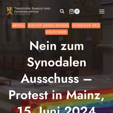
Zum
Inhalt
0
springen
ARTIKEL
BISCHOF GEORG BÄTZING
SYNODALER WEG
WELTSYNODE
Nein zum
Synodalen
Ausschuss –
Protest in Mainz,
15. Juni 2024