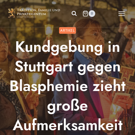
Zum
Inhalt
0
springen
ARTIKEL
Kundgebung in
Stuttgart gegen
Blasphemie zieht
große
Aufmerksamkeit