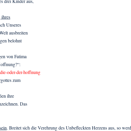
s drei Kinder aus,
 ihres
sch Unseres
Welt ausbreiten
ngen belohnt
gen von Fatima
Hoffnung?“:
odie-oder-der-hoffnung
rgottes zum
ßen ihre
nnzeichnen. Das
sein
. Breitet sich die Verehrung des Unbefleckten Herzens aus, so wer