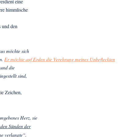
erdient eine
ere himmlische
s und den
esus möchte sich
en.
Er möchte auf Erden die Verehrung meines Unbefleckten
 und die
gestellt sind,
die Zeichen,
umgebenes Herz, sie
n den Sünden der
ne verlangte
“.