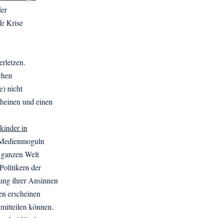
der
fe Krise
erletzen.
ichen
e) nicht
cheinen und einen
kinder in
h Medienmoguln
r ganzen Welt
Politikern der
ung ihrer Ansinnen
en erscheinen
 mitteilen können.