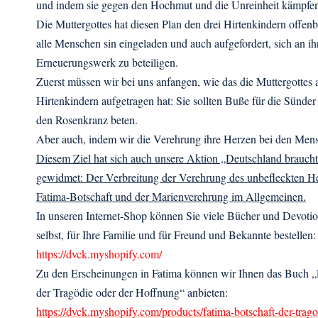
und indem sie gegen den Hochmut und die Unreinheit kämpfe
Die Muttergottes hat diesen Plan den drei Hirtenkindern offen
alle Menschen sin eingeladen und auch aufgefordert, sich an i
Erneuerungswerk zu beteiligen.
Zuerst müssen wir bei uns anfangen, wie das die Muttergottes
Hirtenkindern aufgetragen hat: Sie sollten Buße für die Sünder
den Rosenkranz beten.
Aber auch, indem wir die Verehrung ihre Herzen bei den Mens
Diesem Ziel hat sich auch unsere Aktion „Deutschland braucht
gewidmet: Der Verbreitung der Verehrung des unbefleckten He
Fatima-Botschaft und der Marienverehrung im Allgemeinen.
In unseren Internet-Shop können Sie viele Bücher und Devotion
selbst, für Ihre Familie und für Freund und Bekannte bestellen:
https://dvck.myshopify.com/
Zu den Erscheinungen in Fatima können wir Ihnen das Buch „
der Tragödie oder der Hoffnung“ anbieten:
https://dvck.myshopify.com/products/fatima-botschaft-der-trag