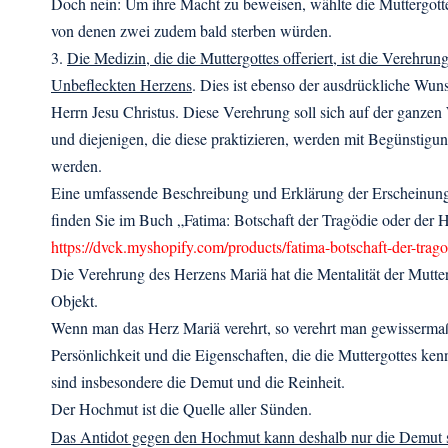
Doch nein: Um ihre Macht zu beweisen, wählte die Muttergotte
von denen zwei zudem bald sterben würden.
3.
Die Medizin, die die Muttergottes offeriert, ist die Verehrung
Unbefleckten Herzens
. Dies ist ebenso der ausdrückliche Wun
Herrn Jesu Christus. Diese Verehrung soll sich auf der ganzen 
und diejenigen, die diese praktizieren, werden mit Begünstigu
werden.
Eine umfassende Beschreibung und Erklärung der Erscheinun
finden Sie im Buch „Fatima: Botschaft der Tragödie oder der 
https://dvck.myshopify.com/products/fatima-botschaft-der-trag
Die Verehrung des Herzens Mariä hat die Mentalität der Mutte
Objekt.
Wenn man das Herz Mariä verehrt, so verehrt man gewisserma
Persönlichkeit und die Eigenschaften, die die Muttergottes ke
sind insbesondere die Demut und die Reinheit.
Der Hochmut ist die Quelle aller Sünden.
Das Antidot gegen den Hochmut kann deshalb nur die Demut 