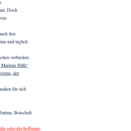
n.
bart. Doch
hrem
 auch den
 tun und täglich
chen verbreiten.
 Mariens Hilfe“
rzens, der
alien für sich
Fatima: Botschaft
odie-oder-der-hoffnung