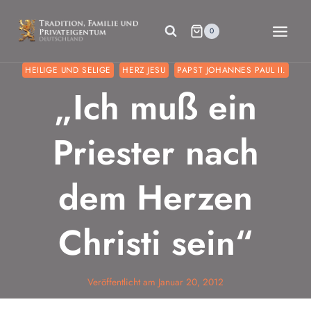
Zum
Inhalt
0
springen
HEILIGE UND SELIGE
HERZ JESU
PAPST JOHANNES PAUL II.
„Ich muß ein
Priester nach
dem Herzen
Christi sein“
Veröffentlicht am
Januar 20, 2012