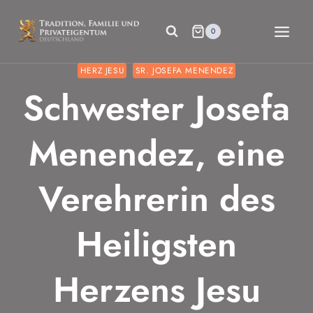
Zum
Inhalt
0
springen
HERZ JESU
SR. JOSEFA MENENDEZ
Schwester Josefa
Menendez, eine
Verehrerin des
Heiligsten
Herzens Jesu