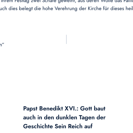
ihrem Festtag zwei Schafe geweiht, aus deren Wolle das Palliu
uch dies belegt die hohe Verehrung der Kirche für dieses he
n“
Papst Benedikt XVI.: Gott baut
auch in den dunklen Tagen der
Geschichte Sein Reich auf