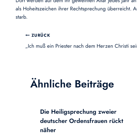
Dort werden auf dem ihr geweihten Altar jedes Jahr an 
als Hoheitszeichen ihrer Rechtsprechung überreicht. A
starb.
Beitragsnavigation
ZURÜCK
„Ich muß ein Priester nach dem Herzen Christi sei
Ähnliche Beiträge
Die Heiligsprechung zweier
deutscher Ordensfrauen rückt
näher