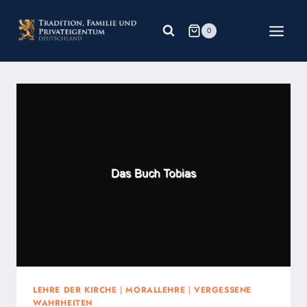
Zum
Inhalt
0
springen
LEHRE DER KIRCHE
|
MORALLEHRE
|
VERGESSENE
WAHRHEITEN