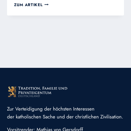
VERGESSENE
ZUM ARTIKEL
WAHRHEITEN:
HL
FRANZ
VON
ASSISI
DROHTE
MIT
STRAFEN
Zur Verteidigung der höchsten Interessen
der katholischen Sache und der christlichen Zivilisation.
Vorsitzender: Mathias von Gersdorff