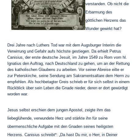
verstanden. Ob nicht die
Erbarmung des
göttlichen Herzens das
Wunder gewirkt hat?
Drei Jahre nach Luthers Tod war mit dem Augsburger Interim die
Verwirrung und Gefahr aufs höchste gestiegen. Da erhielt Petrus
Canisius, der erste deutsche Jesuit, im Jahre 1549 zu Rom vom hl.
Ignatius den Auftrag, nach Deutschland zu gehen, um an der Rettung
des katholischen Glaubens zu arbeiten. Vor seiner Abreise eilte er
zur Peterskirche, seine Sendung am Sakramentsaltare dem Herrn zu
empfehlen. Als hochbetagter Greis schrieb er für sich selbst in einem
Rückblick über sein Leben die Gnade nieder, deren er dort gewürdigt
worden war.
Jesus selbst erschien dem jungen Apostel, zeigte ihm das
liebeglühende, verwundete Herz und stärkte ihn für seine
übermenschliche Aufgabe mit den Gnaden seines heiligsten
Herzens. Canisius schreibt*: „Da hast Du mir, o Herr, in Deiner