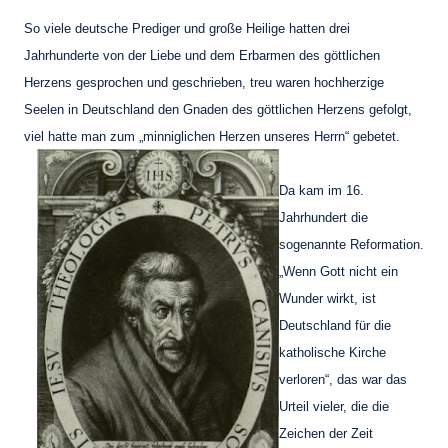
So viele deutsche Prediger und große Heilige hatten drei
Jahrhunderte von der Liebe und dem Erbarmen des göttlichen
Herzens gesprochen und geschrieben, treu waren hochherzige
Seelen in Deutschland den Gnaden des göttlichen Herzens gefolgt,
viel hatte man zum „minniglichen Herzen unseres Herrn“ gebetet.
Da kam im 16.
Jahrhundert die
sogenannte Reformation.
„Wenn Gott nicht ein
Wunder wirkt, ist
Deutschland für die
katholische Kirche
verloren“, das war das
Urteil vieler, die die
Zeichen der Zeit