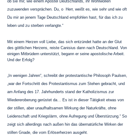
ob sie mir, wie einem Apostel Deutschlands, ihr Wohlwollen
zuzuwenden versprächen. Du, o Herr, weißt es, wie sehr und wie oft
Du mir an jenem Tage Deutschland empfohlen hast, für das ich zu
leben und zu sterben verlangte.“
Mit einem Herzen voll Liebe, das sich entzündet hatte an der Glut
des göttlichen Herzens, reiste Canisius dann nach Deutschland. Von
einigen Mitbrüdern unterstützt, begann er seine apostolische Arbeit.
Und der Erfolg?
„In wenigen Jahren“, schreibt der protestantische Philosoph Paulsen,
„war der Fortschritt des Protestantismus zum Stehen gebracht, und
am Anfang des 17. Jahrhunderts stand der Katholizismus zur
Wiedereroberung gerüstet da… Es ist in dieser Tätigkeit etwas von
der stillen, aber unaufhaltsamen Wirkung der Naturkräfte, ohne
Leidenschaft und Kriegslärm, ohne Aufregung und Überstürzung.“ So
zeigt sich allerdings nach außen hin das übernatürliche Wirken der
stillen Gnade, die vom Erlöserherzen ausgeht.