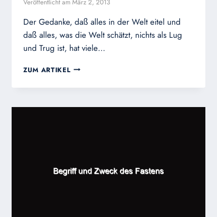
Veröffentlicht am
März 2, 2013
Der Gedanke, daß alles in der Welt eitel und
daß alles, was die Welt schätzt, nichts als Lug
und Trug ist, hat viele…
HL.
ZUM ARTIKEL
ALFONS
MARIA
VON
LIGUORI:
WIESO
WIR
DIE
WELT
VERACHTEN
SOLLEN