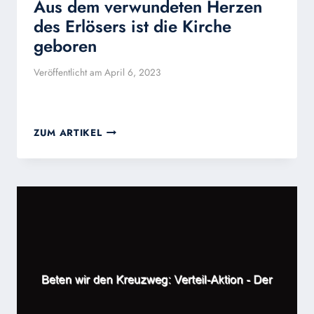
Aus dem verwundeten Herzen
des Erlösers ist die Kirche
geboren
Veröffentlicht am
April 6, 2023
AUS
ZUM ARTIKEL
DEM
VERWUNDETEN
HERZEN
DES
ERLÖSERS
IST
DIE
KIRCHE
GEBOREN