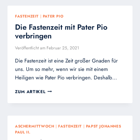
VERTEIL-
AKTION
FASTENZEIT
|
PATER PIO
–
Die Fastenzeit mit Pater Pio
DER
KREUZWEG
verbringen
VEREINT
UNS
Veröffentlicht am
Februar 25, 2021
MIT
UNSEREM
Die Fastenzeit ist eine Zeit großer Gnaden für
HERRN
uns. Um so mehr, wenn wir sie mit einem
JESUS
Heiligen wie Pater Pio verbringen. Deshalb…
CHRISTUS
IN
DIE
ZUM ARTIKEL
DEN
FASTENZEIT
LETZTEN
MIT
STUNDEN
PATER
SEINES
PIO
LEBENS
VERBRINGEN
ASCHERMITTWOCH
|
FASTENZEIT
|
PAPST JOHANNES
PAUL II.