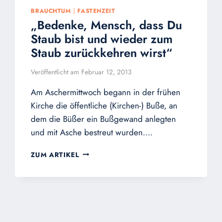
BRAUCHTUM
|
FASTENZEIT
„Bedenke, Mensch, dass Du
Staub bist und wieder zum
Staub zurückkehren wirst“
Veröffentlicht am
Februar 12, 2013
Am Aschermittwoch begann in der frühen
Kirche die öffentliche (Kirchen-) Buße, an
dem die Büßer ein Bußgewand anlegten
und mit Asche bestreut wurden….
„BEDENKE,
ZUM ARTIKEL
MENSCH,
DASS
DU
STAUB
BIST
UND