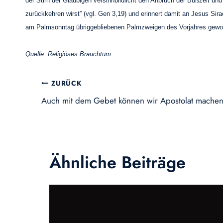
der Stirn der Gläubigen versinnbildlicht den Anbruch der Bußzeit un
zurückkehren wirst” (vgl. Gen 3,19) und erinnert damit an Jesus Si
am Palmsonntag übriggebliebenen Palmzweigen des Vorjahres gewo
Quelle: Religiöses Brauchtum
Beitragsnavigation
ZURÜCK
Auch mit dem Gebet können wir Apostolat mache
Ähnliche Beiträge