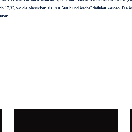
d des Fastens. Bei der Austeilung spricht der Priester traditionell die Worte
rach 17,32, wo die Menschen als „nur Staub und Asche” definiert werden. Die
nnen.
n