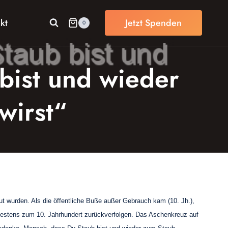
kt
Jetzt Spenden
0
bist und wieder
wirst“
t wurden. Als die öffentliche Buße außer Gebrauch kam (10. Jh.),
destens zum 10. Jahrhundert zurückverfolgen. Das Aschenkreuz auf