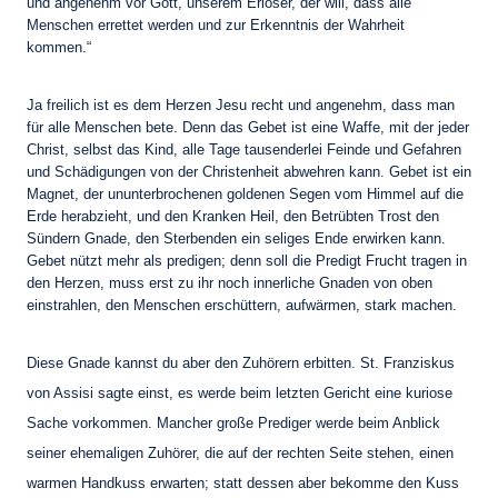
und angenehm vor Gott, unserem Erlöser, der will, dass alle
Menschen errettet werden und zur Erkenntnis der Wahrheit
kommen.“
Ja freilich ist es dem Herzen Jesu recht und angenehm, dass man
für alle Menschen bete. Denn das Gebet ist eine Waffe, mit der jeder
Christ, selbst das Kind, alle Tage tausenderlei Feinde und Gefahren
und Schädigungen von der Christenheit abwehren kann. Gebet ist ein
Magnet, der ununterbrochenen goldenen Segen vom Himmel auf die
Erde herabzieht, und den Kranken Heil, den Betrübten Trost den
Sündern Gnade, den Sterbenden ein seliges Ende erwirken kann.
Gebet nützt mehr als predigen; denn soll die Predigt Frucht tragen in
den Herzen, muss erst zu ihr noch innerliche Gnaden von oben
einstrahlen, den Menschen erschüttern, aufwärmen, stark machen.
Diese Gnade kannst du aber den Zuhörern erbitten. St. Franziskus
von Assisi sagte einst, es werde beim letzten Gericht eine kuriose
Sache vorkommen. Mancher große Prediger werde beim Anblick
seiner ehemaligen Zuhörer, die auf der rechten Seite stehen, einen
warmen Handkuss erwarten; statt dessen aber bekomme den Kuss