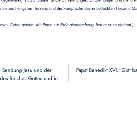
t gegenwärtig ist, zur Sühne für die Schmähungen, Entweihungen und die Gleich
e seines heiligsten Herzens und die Fürsprache des unbefleckten Herzens Ma
dieses Gebet gelehrt. Mit ihnen zur Erde niedergebeugt betete er es dreimal.)
ze Sendung Jesu und der
Papst Benedikt XVI.: Gott 
 des Reiches Gottes und in