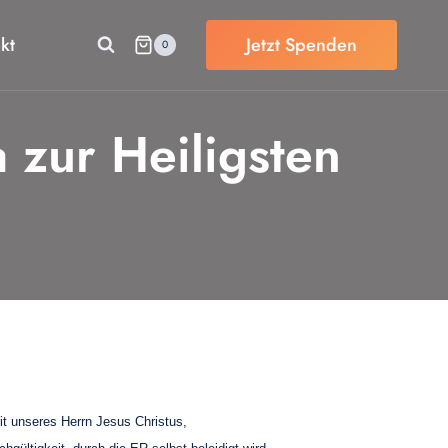
kt
Jetzt Spenden
0
 zur Heiligsten
eit unseres Herrn Jesus Christus,