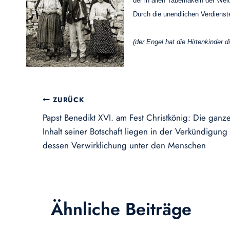
der in allen Tabernakeln der Wel
Durch die unendlichen Verdienst
(der Engel hat die Hirtenkinder 
Beitragsnavigation
ZURÜCK
Papst Benedikt XVI. am Fest Christkönig: Die gan
Inhalt seiner Botschaft liegen in der Verkündigung
dessen Verwirklichung unter den Menschen
Ähnliche Beiträge