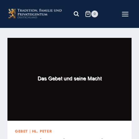
Zum
Inhalt
0
springen
GEBET
|
HL. PETER