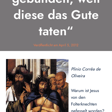
diese das Gute
taten“
Veröffentlicht am
April 5, 2012
Plinio Corrêa de
Oliveira
Warum ist Jesus
von den
Folterknechten
gefesselt worden?