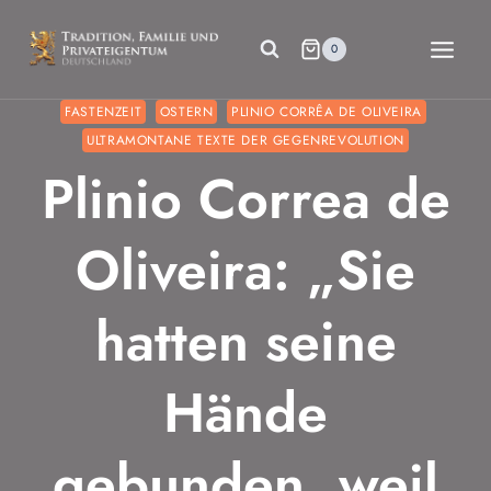
Zum
Inhalt
0
springen
FASTENZEIT
OSTERN
PLINIO CORRÊA DE OLIVEIRA
ULTRAMONTANE TEXTE DER GEGENREVOLUTION
Plinio Correa de
Oliveira: „Sie
hatten seine
Hände
gebunden, weil