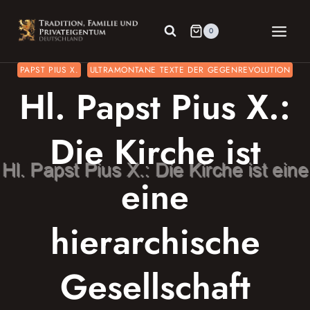
Zum
Inhalt
0
springen
PAPST PIUS X.
ULTRAMONTANE TEXTE DER GEGENREVOLUTION
Hl. Papst Pius X.:
Die Kirche ist
eine
hierarchische
Gesellschaft