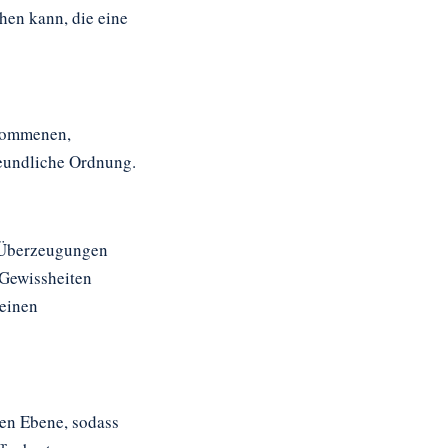
en kann, die eine
llkommenen,
reundliche Ordnung.
n Überzeugungen
 Gewissheiten
seinen
hen Ebene, sodass