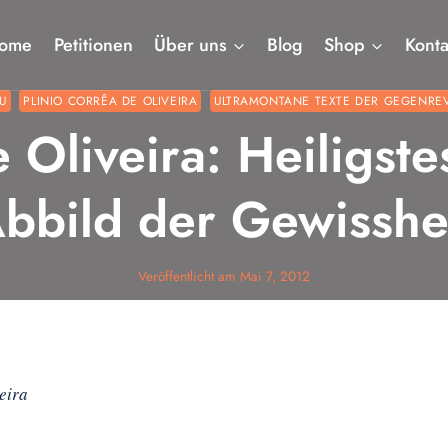
ome
Petitionen
Über uns
Blog
Shop
Konta
U
PLINIO CORRÊA DE OLIVEIRA
ULTRAMONTANE TEXTE DER GEGENRE
 Oliveira: Heiligst
bbild der Gewisshe
Veröffentlicht am
Mai 7, 2012
eira