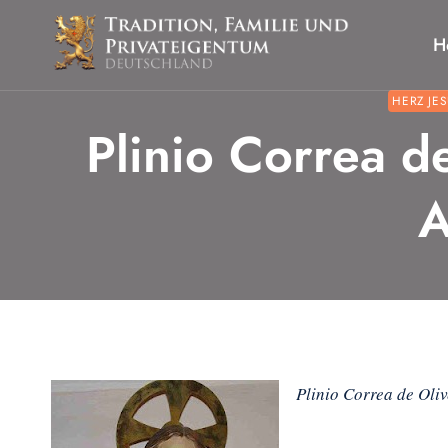
Zum
Inhalt
H
springen
HERZ JES
Plinio Correa de
A
Plinio Correa de Oliv