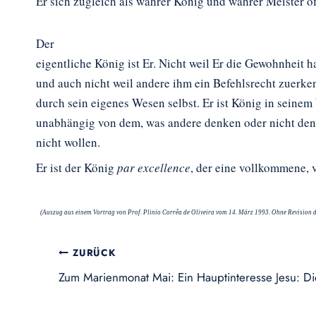
Er sich zugleich als wahrer König und wahrer Meister of
Der
eigentliche König ist Er. Nicht weil Er die Gewohnheit h
und auch nicht weil andere ihm ein Befehlsrecht zuerke
durch sein eigenes Wesen selbst. Er ist König in seinem
unabhängig von dem, was andere denken oder nicht den
nicht wollen.
Er ist der König
par excellence
, der eine vollkommene, 
(Auszug aus einem Vortrag von Prof. Plinio Corrêa de Oliveira vom 14.
März 1993. Ohne Revision d
Beitragsnavigation
ZURÜCK
Zum Marienmonat Mai: Ein Hauptinteresse Jesu: Di