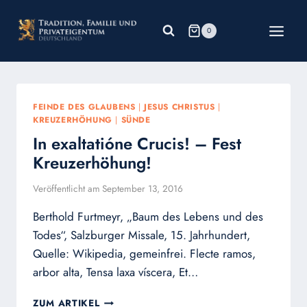
Zum
Inhalt
0
springen
FEINDE DES GLAUBENS
|
JESUS CHRISTUS
|
KREUZERHÖHUNG
|
SÜNDE
In exaltatióne Crucis! – Fest
Kreuzerhöhung!
Veröffentlicht am
September 13, 2016
Berthold Furtmeyr, „Baum des Lebens und des
Todes“, Salzburger Missale, 15. Jahrhundert,
Quelle: Wikipedia, gemeinfrei. Flecte ramos,
arbor alta, Tensa laxa víscera, Et…
IN
ZUM ARTIKEL