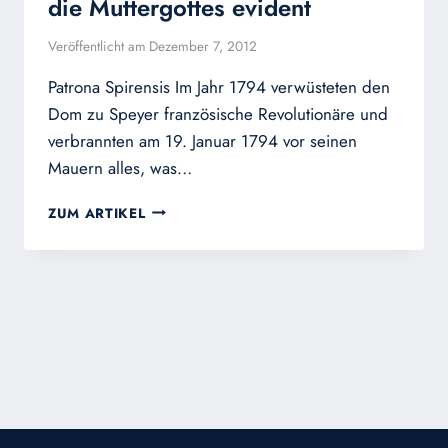
die Muttergottes evident
Veröffentlicht am
Dezember 7, 2012
Patrona Spirensis Im Jahr 1794 verwüsteten den
Dom zu Speyer französische Revolutionäre und
verbrannten am 19. Januar 1794 vor seinen
Mauern alles, was…
IN
ZUM ARTIKEL
SPEYER
WURDE
DER
HASS
DER
FRANZÖSISCHEN
REVOLUTION
GEGEN
DIE
MUTTERGOTTES
EVIDENT