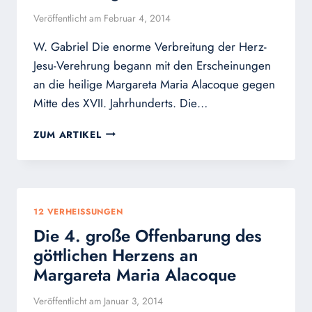
Veröffentlicht am
Februar 4, 2014
W. Gabriel Die enorme Verbreitung der Herz-
Jesu-Verehrung begann mit den Erscheinungen
an die heilige Margareta Maria Alacoque gegen
Mitte des XVII. Jahrhunderts. Die…
DIE
ZUM ARTIKEL
VERBREITUNG
DER
HERZ-
JESU-
VEREHRUNG
12 VERHEISSUNGEN
UND
Die 4. große Offenbarung des
DIE
12
göttlichen Herzens an
VERHEISSUNGEN
Margareta Maria Alacoque
Veröffentlicht am
Januar 3, 2014