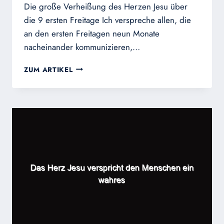
EGEN U
Die große Verheißung des Herzen Jesu über
ND H
die 9 ersten Freitage Ich verspreche allen, die
EIL
an den ersten Freitagen neun Monate
nacheinander kommunizieren,…
ZUM
ZUM ARTIKEL
HERZ-
JESU-
FREITAG:
DIE
VERHEISSUNGEN D
ES H
ERZEN J
ESU