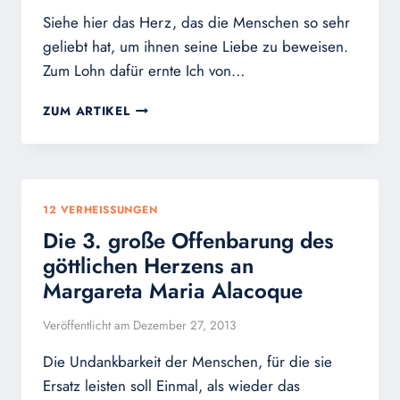
Siehe hier das Herz, das die Menschen so sehr
geliebt hat, um ihnen seine Liebe zu beweisen.
Zum Lohn dafür ernte Ich von…
DIE
ZUM ARTIKEL
4.
GROSSE O
FFENBARUNG D
ES G
ÖTTLICHEN H
12 VERHEISSUNGEN
ERZENS A
Die 3. große Offenbarung des
N M
ARGARETA M
göttlichen Herzens an
ARIA A
Margareta Maria Alacoque
LACOQUE
Veröffentlicht am
Dezember 27, 2013
Die Undankbarkeit der Menschen, für die sie
Ersatz leisten soll Einmal, als wieder das