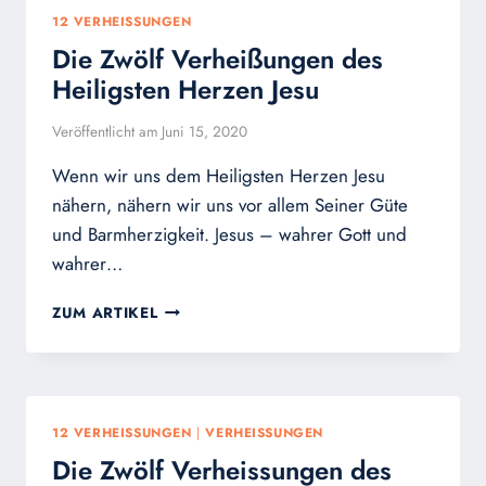
VERHEISSUNGEN D
12 VERHEISSUNGEN
ES H
Die Zwölf Verheißungen des
ERZEN J
ESU
Heiligsten Herzen Jesu
Veröffentlicht am
Juni 15, 2020
Wenn wir uns dem Heiligsten Herzen Jesu
nähern, nähern wir uns vor allem Seiner Güte
und Barmherzigkeit. Jesus – wahrer Gott und
wahrer…
DIE
ZUM ARTIKEL
ZWÖLF
VERHEISSUNGEN D
ES H
EILIGSTEN H
ERZEN J
12 VERHEISSUNGEN
|
VERHEISSUNGEN
ESU
Die Zwölf Verheissungen des