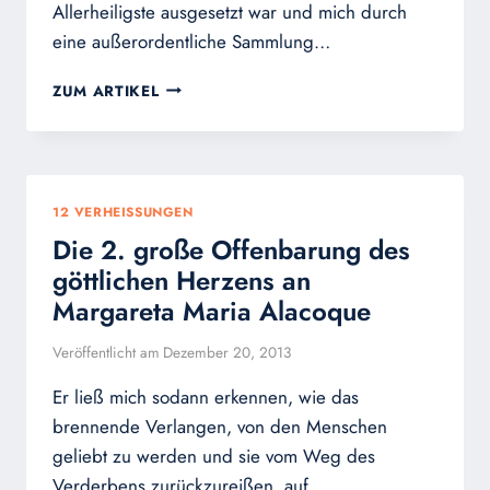
Allerheiligste ausgesetzt war und mich durch
eine außerordentliche Sammlung…
DIE
ZUM ARTIKEL
3.
GROSSE O
FFENBARUNG D
ES G
ÖTTLICHEN H
12 VERHEISSUNGEN
ERZENS A
Die 2. große Offenbarung des
N M
ARGARETA M
göttlichen Herzens an
ARIA A
Margareta Maria Alacoque
LACOQUE
Veröffentlicht am
Dezember 20, 2013
Er ließ mich sodann erkennen, wie das
brennende Verlangen, von den Menschen
geliebt zu werden und sie vom Weg des
Verderbens zurückzureißen, auf…