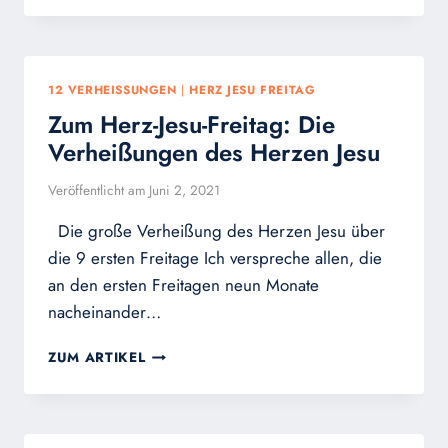
HAT
DAS
HEILIGSTE
HERZ
12 VERHEISSUNGEN
|
HERZ JESU FREITAG
JESU
Zum Herz-Jesu-Freitag: Die
BESONDERE
HILFE
Verheißungen des Herzen Jesu
UND
GNADEN
Veröffentlicht am
Juni 2, 2021
VERSPROCHEN!
Die große Verheißung des Herzen Jesu über
die 9 ersten Freitage Ich verspreche allen, die
an den ersten Freitagen neun Monate
nacheinander…
ZUM
ZUM ARTIKEL
HERZ-
JESU-
FREITAG:
DIE