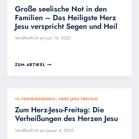
Große seelische Not in den
Familien – Das Heiligste Herz
Jesu verspricht Segen und Heil
Veröffentlicht am
Juni 16, 2022
GROSSE S
ZUM ARTIKEL
EELISCHE N
OT I
N D
EN F
AMILIEN –
12 VERHEISSUNGEN
|
HERZ JESU FREITAG
D
Zum Herz-Jesu-Freitag: Die
AS H
EILIGSTE H
Verheißungen des Herzen Jesu
ERZ J
ESU V
Veröffentlicht am
Januar 4, 2022
ERSPRICHT S