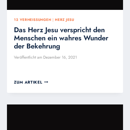
12 VERHEISSUNGEN
|
HERZ JESU
Das Herz Jesu verspricht den
Menschen ein wahres Wunder
der Bekehrung
Veröffentlicht am
Dezember 16, 2021
DAS
ZUM ARTIKEL
HERZ
JESU
VERSPRICHT
DEN
MENSCHEN
EIN
WAHRES
WUNDER