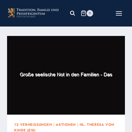
Zum
Inhalt
0
springen
12 VERHEISSUNGEN
|
AKTIONEN
|
HL. THERESA VON
KINDE JESU