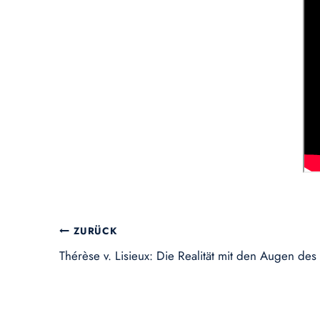
Beitragsnavigation
ZURÜCK
Thérèse v. Lisieux: Die Realität mit den Augen de