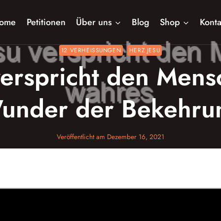
ome
Petitionen
Über uns
Blog
Shop
Konta
12 VERHEISSUNGEN
HERZ JESU
verspricht den Mens
under der Bekehru
Veröffentlicht am
Dezember 16, 2021