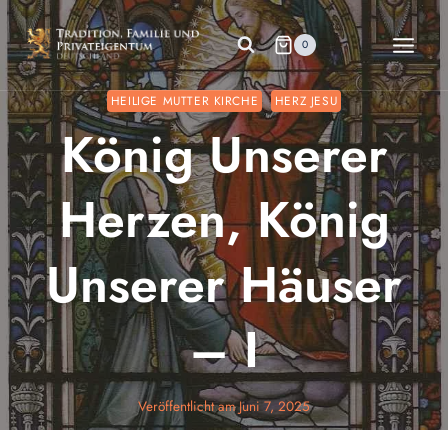
Zum
Inhalt
0
springen
HEILIGE MUTTER KIRCHE
HERZ JESU
König Unserer
Herzen, König
Unserer Häuser
– I
Veröffentlicht am
Juni 7, 2025