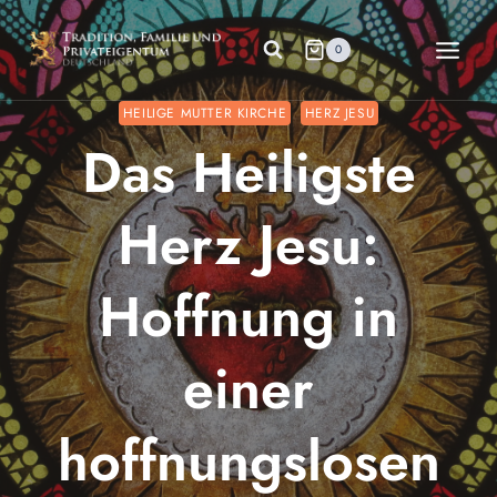
Zum
Inhalt
0
springen
HEILIGE MUTTER KIRCHE
HERZ JESU
Das Heiligste
Herz Jesu:
Hoffnung in
einer
hoffnungslosen