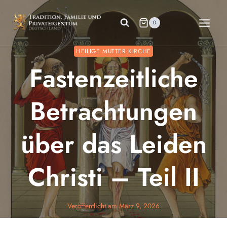
Zum
Inhalt
0
springen
HEILIGE MUTTER KIRCHE
Fastenzeitliche
Betrachtungen
über das Leiden
Christi – Teil II
Veröffentlicht am
März 9, 2026