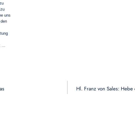
zu
 zu
he uns
 den
ttung
bt …
as
Hl. Franz von Sales: Hebe 