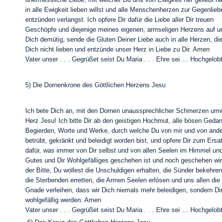
in alle Ewigkeit lieben willst und alle Menschenherzen zur Gegenlieb
entzünden verlangst. Ich opfere Dir dafür die Liebe aller Dir treuen
Geschöpfe und diejenige meines eigenen, armseligen Herzens auf un
Dich demütig, sende die Gluten Deiner Liebe auch in alle Herzen, di
Dich nicht lieben und entzünde unser Herz in Liebe zu Dir. Amen
Vater unser . . . Gegrüßet seist Du Maria . . . Ehre sei … Hochgelo
5) Die Dornenkrone des Göttlichen Herzens Jesu
Ich bete Dich an, mit den Dornen unaussprechlicher Schmerzen u
Herz Jesu! Ich bitte Dir ab den geistigen Hochmut, alle bösen Geda
Begierden, Worte und Werke, durch welche Du von mir und von and
betrübt, gekränkt und beleidigt worden bist, und opfere Dir zum Ersa
dafür, was immer von Dir selbst und von allen Seelen im Himmel un
Gutes und Dir Wohlgefälliges geschehen ist und noch geschehen wir
der Bitte, Du wollest die Unschuldigen erhalten, die Sünder bekehren
die Sterbenden erretten, die Armen Seelen erlösen und uns allen die
Gnade verleihen, dass wir Dich niemals mehr beleidigen, sondern Di
wohlgefällig werden. Amen
Vater unser . . . Gegrüßet seist Du Maria . . . Ehre sei … Hochgelo