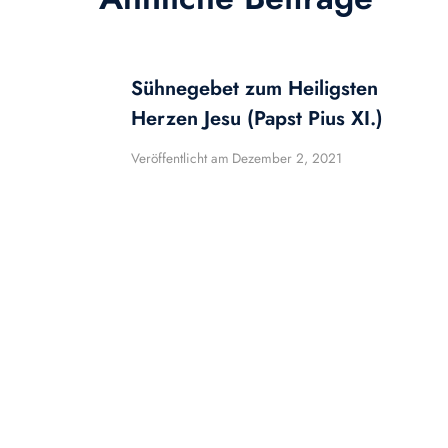
Sühnegebet zum Heiligsten
Herzen Jesu (Papst Pius XI.)
Veröffentlicht am
Dezember 2, 2021