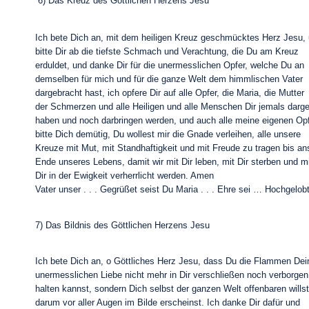
6) Das Kreuz des Göttlichen Herzens Jesu
Ich bete Dich an, mit dem heiligen Kreuz geschmücktes Herz Jesu,
bitte Dir ab die tiefste Schmach und Verachtung, die Du am Kreuz
erduldet, und danke Dir für die unermesslichen Opfer, welche Du an
demselben für mich und für die ganze Welt dem himmlischen Vater
dargebracht hast, ich opfere Dir auf alle Opfer, die Maria, die Mutter
der Schmerzen und alle Heiligen und alle Menschen Dir jemals darg
haben und noch darbringen werden, und auch alle meine eigenen Op
bitte Dich demütig, Du wollest mir die Gnade verleihen, alle unsere
Kreuze mit Mut, mit Standhaftigkeit und mit Freude zu tragen bis an
Ende unseres Lebens, damit wir mit Dir leben, mit Dir sterben und m
Dir in der Ewigkeit verherrlicht werden. Amen
Vater unser . . . Gegrüßet seist Du Maria . . . Ehre sei … Hochgelo
7) Das Bildnis des Göttlichen Herzens Jesu
Ich bete Dich an, o Göttliches Herz Jesu, dass Du die Flammen Dei
unermesslichen Liebe nicht mehr in Dir verschließen noch verborgen
halten kannst, sondern Dich selbst der ganzen Welt offenbaren wills
darum vor aller Augen im Bilde erscheinst. Ich danke Dir dafür und