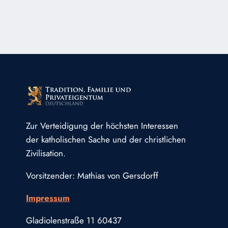
DIE
BOTIN
DES
HEILIGSTEN
HERZEN
JESU
WURDE
–
„ICH
WILL
MICH
Zur Verteidigung der höchsten Interessen
DEINES
HERZENS
der katholischen Sache und der christlichen
BEDIENEN
Zivilisation.
WIE
EINES
Vorsitzender: Mathias von Gersdorff
KANALS,
UND
Impressum
DEN
SEELEN
Gladiolenstraße 11 60437
MEINE