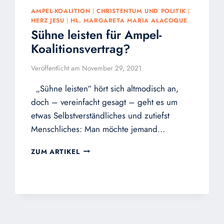
AMPEL-KOALITION
|
CHRISTENTUM UND POLITIK
|
HERZ JESU
|
HL. MARGARETA MARIA ALACOQUE
Sühne leisten für Ampel-
Koalitionsvertrag?
Veröffentlicht am
November 29, 2021
„Sühne leisten“ hört sich altmodisch an,
doch – vereinfacht gesagt – geht es um
etwas Selbstverständliches und zutiefst
Menschliches: Man möchte jemand…
SÜHNE
ZUM ARTIKEL
LEISTEN
FÜR
AMPEL-
KOALITIONSVERTRAG?