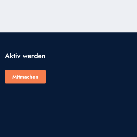
MARIA,
WIE
MAN
GLAUBENSKRISEN
ÜBERWINDET
Aktiv werden
Mitmachen