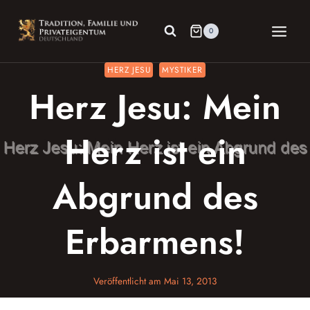
Zum
Inhalt
0
springen
HERZ JESU
MYSTIKER
Herz Jesu: Mein
Herz ist ein
Abgrund des
Erbarmens!
Veröffentlicht am
Mai 13, 2013