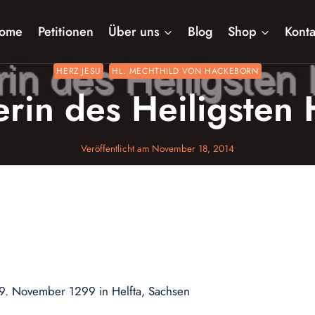
ome
Petitionen
Über uns
Blog
Shop
Konta
HERZ JESU
HL. MECHTHILD VON HACKEBORN
erin des Heiligsten 
Veröffentlicht am
November 18, 2014
9. November 1299 in Helfta, Sachsen