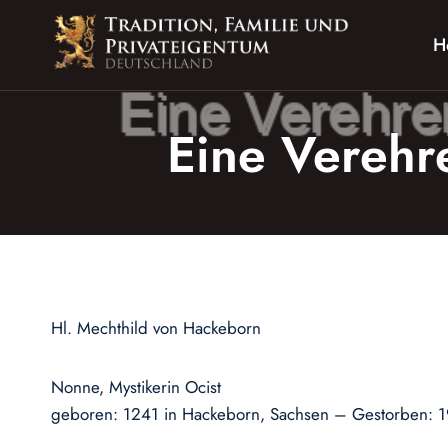
Zum
Inhalt
H
springen
Eine Verehr
Hl. Mechthild von Hackeborn
Nonne, Mystikerin Ocist
geboren: 1241 in Hackeborn, Sachsen – Gestorben: 1