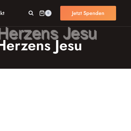
kt
Jetzt Spenden
0
Herzens Jesu