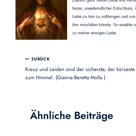
Zukunft ganz seiner Liebe und Verhe
fester, unwiderruflicher Entschluss
Liebe zu ihm zu vollbringen und vo
ihm missfallen könnte. So erwähle ic
zu meiner einzigen Liebe.
Beitragsnavigation
ZURÜCK
Kreuz und Leiden sind der sicherste, der kürzeste
zum Himmel. (Gianna Beretta Molla )
Ähnliche Beiträge