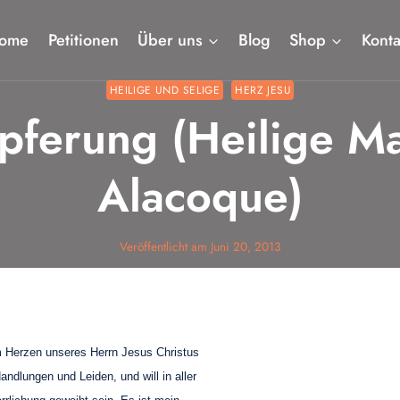
ome
Petitionen
Über uns
Blog
Shop
Konta
HEILIGE UND SELIGE
HERZ JESU
pferung (Heilige M
Alacoque)
Veröffentlicht am
Juni 20, 2013
 Herzen unseres Herrn Jesus Christus
ndlungen und Leiden, und will in al
ler