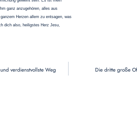
rrlichung geweiht sein. Es ist mein
, ihm ganz anzugehören, alles aus
n ganzem Herzen allem zu entsagen, was
h dich also, heiligstes Herz Jesu,
 und verdienstvollste Weg
Die dritte große O