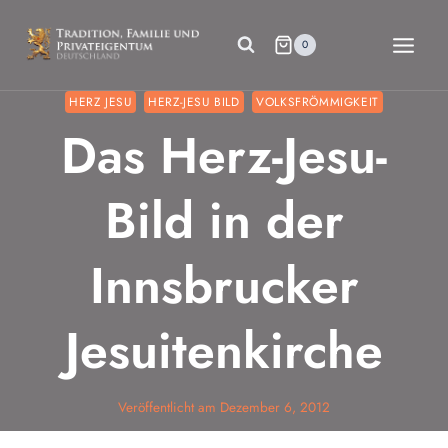
Zum
Inhalt
0
springen
HERZ JESU
HERZ-JESU BILD
VOLKSFRÖMMIGKEIT
Das Herz-Jesu-
Bild in der
Innsbrucker
Jesuitenkirche
Veröffentlicht am
Dezember 6, 2012