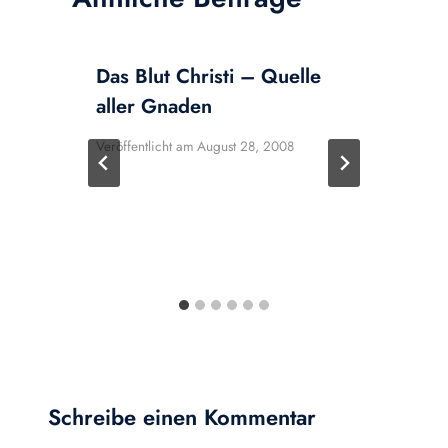
Das Blut Christi – Quelle
aller Gnaden
Veröffentlicht am
August 28, 2008
V
Schreibe einen Kommentar