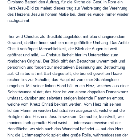
Girolamo Battoni den Auftrag, für die Kirche del Gesù in Rom ein
Herz-Jesu-Bild zu malen; dieses trug zur Verbreitung der Verehrung
des Herzens Jesu in hohem Maße bei, denn es wurde immer wieder
nachgeahmt.
Hier wird Christus als Brustbild abgebildet mit blau changierendem
Gewand, darüber findet sich ein roter gefältelter Umhang. Das Antlitz
Christi verkörpert Menschlichkeit, der Blick der Augen ist weit
geöffnet und mild, — Christus lächelt hier im Unterschied zum
römischen Original. Der Blick trifft den Betrachter unvermittelt und
persönlich und fordert zur meditativen Besinnung und Betrachtung
auf. Christus ist mit Bart dargestellt, die brunett gewellten Haare
reichen bis zur Schulter, das Haupt ist von einer Strahlenglorie
umgeben. Mit seiner linken Hand hält er ein Herz, welches aus einer
Schnittwunde blutet; das Herz ist von einem doppelten Dornenkranz
umfasst, darüber und seitwärts steigen lodernde Flammen empor,
welche vom Kreuz Christi bekrönt werden. Vom Herz mit seinen
lichten Flammen werden Lichtstrahlen ausgesandt, welche auf die
Heiligkeit des Herzens Jesu hinweisen. Die rechte, kunstvoll, wie
manieristisch gemalte Hand weist — interessanterweise mit der
Handfläche, wo sich auch das Wundmal befindet — auf das Herz
hin; die Lichtmetaphorik spielt eine große Rolle, währenddessen der