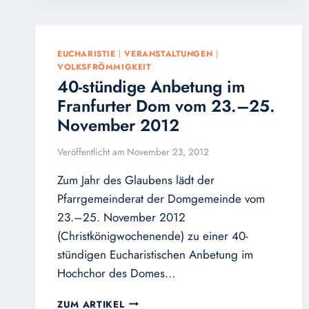
PIAZZA
DE
POPOLO
IN
EUCHARISTIE
|
VERANSTALTUNGEN
|
ROM
VOLKSFRÖMMIGKEIT
40-stündige Anbetung im
Franfurter Dom vom 23.–25.
November 2012
Veröffentlicht am
November 23, 2012
Zum Jahr des Glaubens lädt der
Pfarrgemeinderat der Domgemeinde vom
23.–25. November 2012
(Christkönigwochenende) zu einer 40-
stündigen Eucharistischen Anbetung im
Hochchor des Domes…
40-
ZUM ARTIKEL