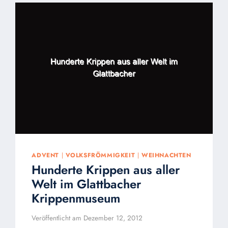
KRANENBURG
AM
21.
SEPTEMBER
MIT
HERZ-
JESU-
ANDACHT
ADVENT
|
VOLKSFRÖMMIGKEIT
|
WEIHNACHTEN
Hunderte Krippen aus aller
Welt im Glattbacher
Krippenmuseum
Veröffentlicht am
Dezember 12, 2012