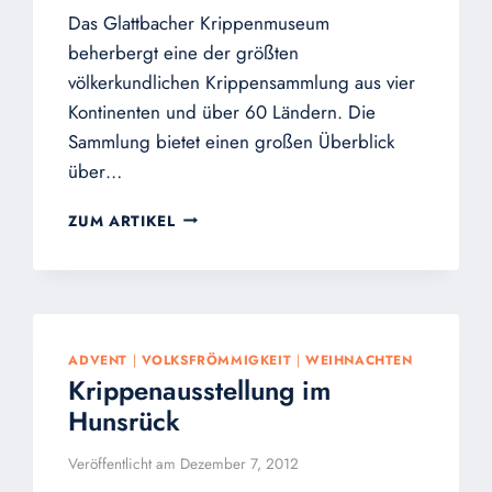
Das Glattbacher Krippenmuseum
beherbergt eine der größten
völkerkundlichen Krippensammlung aus vier
Kontinenten und über 60 Ländern. Die
Sammlung bietet einen großen Überblick
über…
HUNDERTE
ZUM ARTIKEL
KRIPPEN
AUS
ALLER
WELT
IM
GLATTBACHER
ADVENT
|
VOLKSFRÖMMIGKEIT
|
WEIHNACHTEN
KRIPPENMUSEUM
Krippenausstellung im
Hunsrück
Veröffentlicht am
Dezember 7, 2012