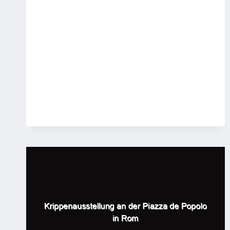
FRANKFURTER
„GROSSE S
TADTGELÄUTE“