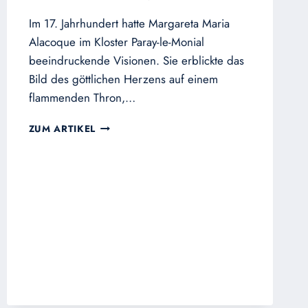
Im 17. Jahrhundert hatte Margareta Maria
Alacoque im Kloster Paray-le-Monial
beeindruckende Visionen. Sie erblickte das
Bild des göttlichen Herzens auf einem
flammenden Thron,…
DAS
ZUM ARTIKEL
HERZ-
JESU-
BILD
IN
DER
INNSBRUCKER
JESUITENKIRCHE