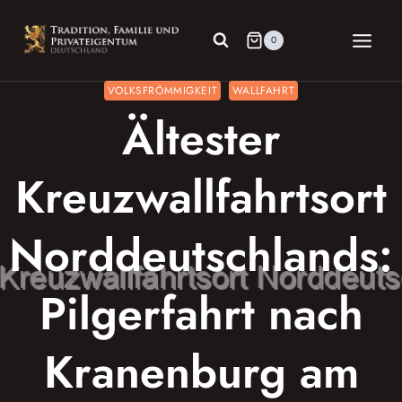
Zum
Inhalt
0
springen
VOLKSFRÖMMIGKEIT
WALLFAHRT
Ältester
Kreuzwallfahrtsort
Norddeutschlands:
Pilgerfahrt nach
Kranenburg am