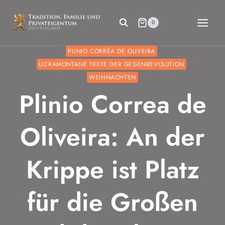
Zum
Inhalt
0
springen
PLINIO CORRÊA DE OLIVEIRA
ULTRAMONTANE TEXTE DER GEGENREVOLUTION
WEIHNACHTEN
Plinio Correa de
Oliveira: An der
Krippe ist Platz
für die Großen