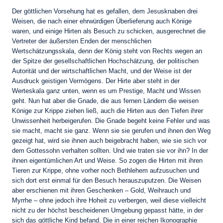
Der göttlichen Vorsehung hat es gefallen, dem Jesusknaben drei
Weisen, die nach einer ehrwürdigen Überlieferung auch Könige
waren, und einige Hirten als Besuch zu schicken, ausgerechnet die
Vertreter der äußersten Enden der menschlichen
Wertschätzungsskala, denn der König steht von Rechts wegen an
der Spitze der gesellschaftlichen Hochschätzung, der politischen
Autorität und der wirtschaftlichen Macht, und der Weise ist der
Ausdruck geistigen Vermögens. Der Hirte aber steht in der
Werteskala ganz unten, wenn es um Prestige, Macht und Wissen
geht. Nun hat aber die Gnade, die aus fernen Ländern die weisen
Könige zur Krippe ziehen ließ, auch die Hirten aus den Tiefen ihrer
Unwissenheit herbeigerufen. Die Gnade begeht keine Fehler und was
sie macht, macht sie ganz. Wenn sie sie gerufen und ihnen den Weg
gezeigt hat, wird sie ihnen auch beigebracht haben, wie sie sich vor
dem Gottessohn verhalten sollten. Und wie traten sie vor ihn? In der
ihnen eigentümlichen Art und Weise. So zogen die Hirten mit ihren
Tieren zur Krippe, ohne vorher noch Bethlehem aufzusuchen und
sich dort erst einmal für den Besuch herauszuputzen. Die Weisen
aber erschienen mit ihren Geschenken – Gold, Weihrauch und
Myrrhe – ohne jedoch ihre Hoheit zu verbergen, weil diese vielleicht
nicht zu der höchst bescheidenen Umgebung gepasst hätte, in der
sich das göttliche Kind befand. Die in einer reichen Ikonographie