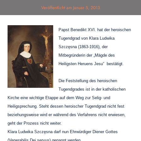
Veröffentlicht am
Januar 5, 2013
Papst Benedikt XVI. hat der heroischen
Tugendgrad von Klara Ludwika
Szczęsna (1863-19
16
), der
Mitbegründerin der „Mägde des
Heiligsten Heruens Jesu“ bestätigt.
Die Feststellung des heroischen
Tugendgrades ist in der katholischen
Kirche eine wichtige Etappe auf dem Weg zur Selig- und
Heiligsprechung. Steht dessen heroischer Tugendgrad nicht fest
beziehungsweise wird er während des Verfahrens nicht erwiesen,
geht der Prozess nicht weiter.
Klara Ludwika Szczęsna darf nun Ehrwürdiger Diener Gottes
(Venerabilis Dei servus) genannt werden.