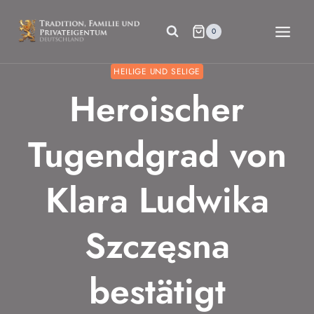
Zum
Inhalt
0
springen
HEILIGE UND SELIGE
Heroischer
Tugendgrad von
Klara Ludwika
Szczęsna
bestätigt