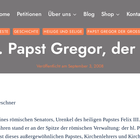
ome
Petitionen
Über uns
Blog
Shop
Konta
ESTE
GESCHICHTE
HEILIGE UND SELIGE
PAPST GREGOR DER GROSS
. Papst Gregor, de
Veröffentlicht am
September 3, 2008
eschner
ines römischen Senators, Urenkel des heiligen Papstes Felix III
ahren stand er an der Spitze der römischen Verwaltung: der hl. 
st dieses außergewöhnlichen Papstes, Kirchenlehrers und Kirc