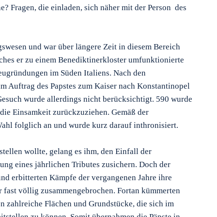
? Fragen, die einladen, sich näher mit der Person des
swesen und war über längere Zeit in diesem Bereich
lches er zu einem Benediktinerkloster umfunktionierte
neugründungen im Süden Italiens. Nach den
 im Auftrag des Papstes zum Kaiser nach Konstantinopel
 Gesuch wurde allerdings nicht berücksichtigt. 590 wurde
n die Einsamkeit zurückzuziehen. Gemäß der
ahl folglich an und wurde kurz darauf inthronisiert.
tellen wollte, gelang es ihm, den Einfall der
ng eines jährlichen Tributes zusichern. Doch der
nd erbitterten Kämpfe der vergangenen Jahre ihre
ar fast völlig zusammengebrochen. Fortan kümmerten
en zahlreiche Flächen und Grundstücke, die sich im
tstellen zu können. Somit übernahmen die Päpste in