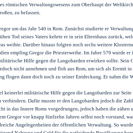
des römischen Verwaltungswesens zum Oberhaupt der Weltkirche
Großen, zu befassen.
gor um das Jahr 540 in Rom. Zunächst studierte er Verwaltung
rühen Tod seines Vaters kehrte er in sein Elternhaus zurück, we
as weihte. Darüber hinaus folgten noch sechs weitere Kloster
dien empfing Gregor die Priesterweihe. Im Jahre 579 wurde er
militärische Hilfe gegen die Langobarden erwirken sollte. Sein
jedoch nicht annehmen und floh aus Rom, um sich als Eremit i
lang flogen dann doch noch zu seiner Entdeckung. Er nahm die W
l keinerlei militärische Hilfe gegen die Langobarden zur Seite s
 verhindern. Dafür musste er den Langobarden jedoch die Zahlu
cht in das Innere Roms vorgedrungen, jedoch haben die zähen u
dem Gregor vor knapp fünfzehn Jahren selbst noch vorstand, w
hlreiche Angelegenheiten der öffentlichen Verwaltung. So wurd
gend Nahrung und Geld für die notleidende Bevölkerung berei