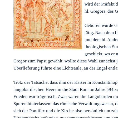
wird der Präfekt 
hl. Gregors, des 
Geboren wurde Gre
tätig. Nach dem f
und dem hl. Andre
theologischen Stu
geschickt, wo er 
Gregor zum Papst gewählt, wollte diese Wahl zunächst 
Überlieferung führte eine Lichtsäule, an der Engel ent
Trotz der Tatsache, dass ihm der Kaiser in Konstantinope
langobardischen Heere in die Stadt Rom im Jahre 594 zu
Frieden war trügerisch. Zwar waren die Langobarden ni
Spuren hinterlassen: das römische Verwaltungswesen, 
sich der Pontifex und die Kirche also persönlich um za
Kirchenbesitz befanden, zusammengeschlossen, um genü