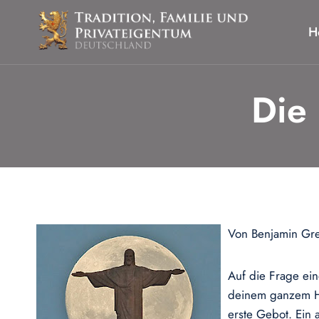
Zum
Inhalt
H
springen
Die 
Von Benjamin Gr
Auf die Frage ein
deinem ganzem He
erste Gebot. Ein 