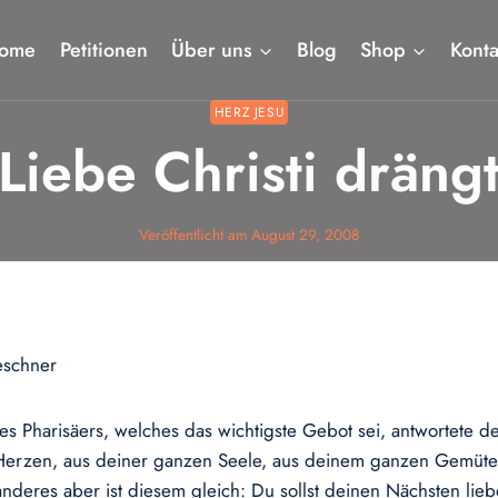
ome
Petitionen
Über uns
Blog
Shop
Konta
HERZ JESU
Liebe Christi dräng
Veröffentlicht am
August 29, 2008
eschner
es Pharisäers, welches das wichtigste Gebot sei, antwortete de
rzen, aus deiner ganzen Seele, aus deinem ganzen Gemüte un
anderes aber ist diesem gleich: Du sollst deinen Nächsten lie