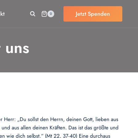
kt
Jetzt Spenden
0
t uns
r Herr: „Du sollst den Herrn, deinen Gott, lieben aus
d aus allen deinen Kräften. Das ist das größte und
ben wie dich selbst.“ (Mt 22, 37-40) Eine durchaus