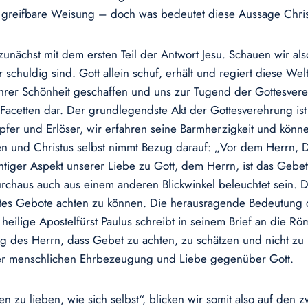
greifbare Weisung – doch was bedeutet diese Aussage Christi
zunächst mit dem ersten Teil der Antwort Jesu. Schauen wir a
schuldig sind. Gott allein schuf, erhält und regiert diese Welt
 ihrer Schönheit geschaffen und uns zur Tugend der Gottesvere
 Facetten dar. Der grundlegendste Akt der Gottesverehrung is
pfer und Erlöser, wir erfahren seine Barmherzigkeit und kön
en und Christus selbst nimmt Bezug darauf: „Vor dem Herrn, 
wichtiger Aspekt unserer Liebe zu Gott, dem Herrn, ist das Ge
urchaus auch aus einem anderen Blickwinkel beleuchtet sein. 
ttes Gebote achten zu können. Die herausragende Bedeutung 
 heilige Apostelfürst Paulus schreibt in seinem Brief an die R
g des Herrn, dass Gebet zu achten, zu schätzen und nicht zu
der menschlichen Ehrbezeugung und Liebe gegenüber Gott.
 zu lieben, wie sich selbst“, blicken wir somit also auf den z