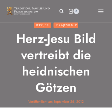
Zum
Inhalt
0
springen
HERZ JESU
HERZ-JESU BILD
Herz-Jesu Bild
vertreibt die
heidnischen
Götzen
Veröffentlicht am
September 26, 2012