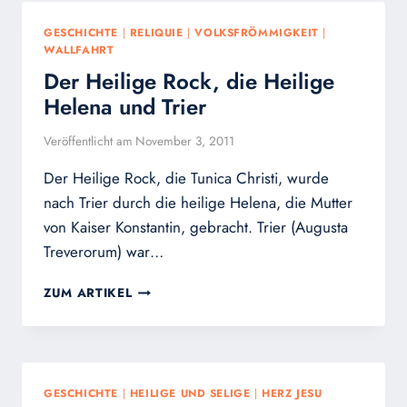
RÜCKSCHRITT
EIN
GESCHICHTE
|
RELIQUIE
|
VOLKSFRÖMMIGKEIT
|
FORTSCHRITT
WALLFAHRT
Der Heilige Rock, die Heilige
Helena und Trier
Veröffentlicht am
November 3, 2011
Der Heilige Rock, die Tunica Christi, wurde
nach Trier durch die heilige Helena, die Mutter
von Kaiser Konstantin, gebracht. Trier (Augusta
Treverorum) war…
DER
ZUM ARTIKEL
HEILIGE
ROCK,
DIE
HEILIGE
HELENA
GESCHICHTE
|
HEILIGE UND SELIGE
|
HERZ JESU
UND