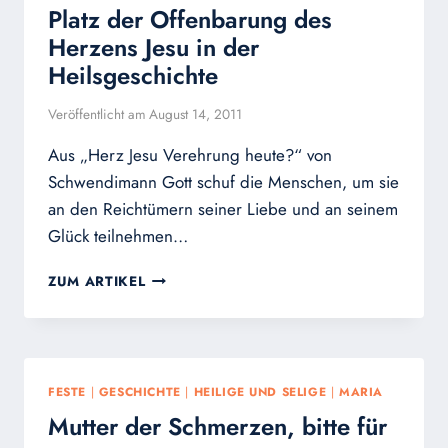
Platz der Offenbarung des
TRIER
Herzens Jesu in der
Heilsgeschichte
Veröffentlicht am
August 14, 2011
Aus „Herz Jesu Verehrung heute?“ von
Schwendimann Gott schuf die Menschen, um sie
an den Reichtümern seiner Liebe und an seinem
Glück teilnehmen…
PLATZ
ZUM ARTIKEL
DER
OFFENBARUNG
DES
HERZENS
JESU
FESTE
|
GESCHICHTE
|
HEILIGE UND SELIGE
|
MARIA
IN
Mutter der Schmerzen, bitte für
DER
HEILSGESCHICHTE