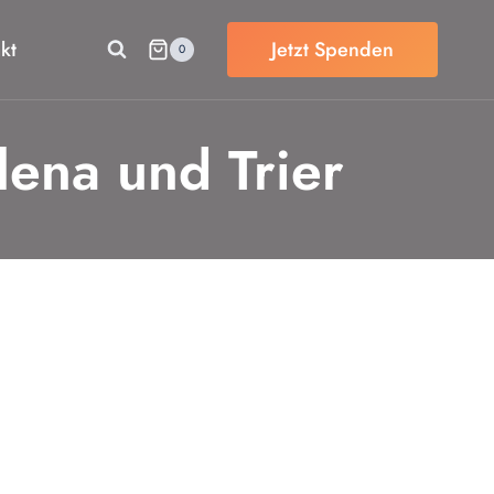
kt
Jetzt Spenden
0
lena und Trier