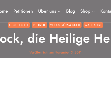
ome
Petitionen
Über uns
Blog
Shop
Konta
GESCHICHTE
RELIQUIE
VOLKSFRÖMMIGKEIT
WALLFAHRT
ock, die Heilige He
Veröffentlicht am
November 3, 2011