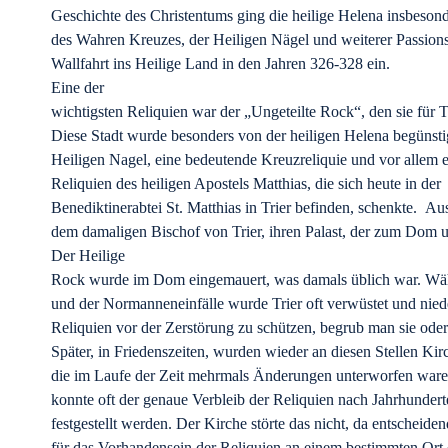
Geschichte des Christentums ging die heilige Helena insbeson
des Wahren Kreuzes, der Heiligen Nägel und weiterer Passionsr
Wallfahrt ins Heilige Land in den Jahren 326-328 ein.
Eine der
wichtigsten Reliquien war der „Ungeteilte Rock“, den sie für T
Diese Stadt wurde besonders von der heiligen Helena begünstig
Heiligen Nagel, eine bedeutende Kreuzreliquie und vor allem e
Reliquien des heiligen Apostels Matthias, die sich heute in der
Benediktinerabtei St. Matthias in Trier befinden, schenkte. Au
dem damaligen Bischof von Trier, ihren Palast, der zum Dom
Der Heilige
Rock wurde im Dom eingemauert, was damals üblich war. W
und der Normanneneinfälle wurde Trier oft verwüstet und nie
Reliquien vor der Zerstörung zu schützen, begrub man sie oder 
Später, in Friedenszeiten, wurden wieder an diesen Stellen Kirc
die im Laufe der Zeit mehrmals Änderungen unterworfen war
konnte oft der genaue Verbleib der Reliquien nach Jahrhundert
festgestellt werden. Der Kirche störte das nicht, da entscheide
für das Vorhandensein der Reliquien an einem bestimmten Ort