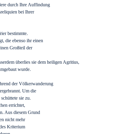
dere durch Ihre Auffindung
eliquien bei Ihrer
rier bestimmte.
t, die ebenso ihr einen
inen Großteil der
sserdem überlies sie dem heiligen Agritius,
 umgebaut wurde.
ährend der Völkerwanderung
dergebrannt. Um die
schüttete sie zu.
hen errichtet,
en. Aus diesem Grund
en nicht mehr
ndes Kriterium
 deren