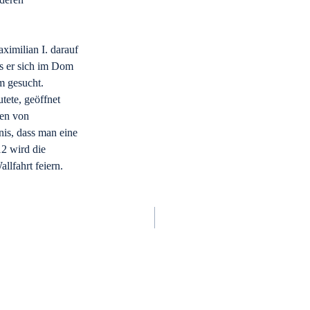
ximilian I. darauf
s er sich im Dom
m gesucht.
tete, geöffnet
ten von
is, dass man eine
12 wird die
llfahrt feiern.