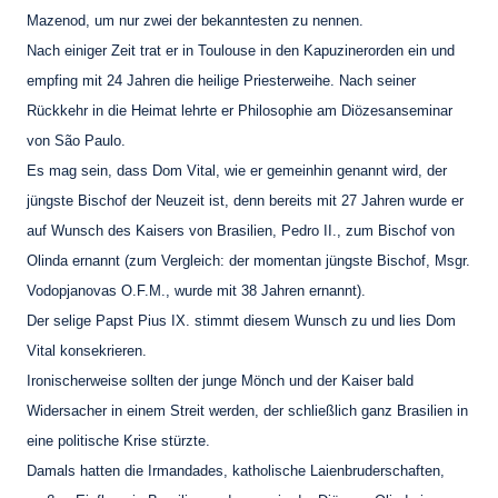
Maze
n
od, um nur zwei der bekanntesten zu nennen.
Nach einiger Zeit trat er in Toulouse in den Kapuzinerorden ein und
empfing mit 24 Jahren die heilige Priesterweihe. Nach seiner
Rückkehr in die Heimat lehrte er Philosophie am Diözesanseminar
von São Paulo.
Es mag sein, dass Dom Vital, wie er gemeinhin genannt wird, der
jüngste Bischof der Neuzeit ist, denn bereits mit 27 Jahren wurde er
auf Wunsch des Kaisers von Brasilien, Pedro II., zum Bischof von
Olinda ernannt (zum Vergleich: der momentan jüngste Bischof, Msgr.
Vodopjanovas O.F.M., wurde mit 38 Jahren ernannt).
Der selige Papst Pius IX. stimmt diesem Wunsch zu und lies Dom
Vital konsekrieren.
Ironischerweise sollten der junge Mönch und der Kaiser bald
Widersacher in einem Streit werden, der schließlich ganz Brasilien in
eine politische Krise stürzte.
Damals hatten die Irmandades, katholische Laienbruderschaften,